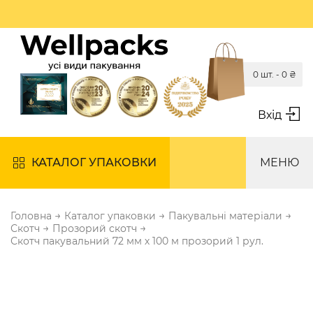
0 шт. -
0
₴
Вхід
КАТАЛОГ УПАКОВКИ
МЕНЮ
→
→
→
Головна
Каталог упаковки
Пакувальні матеріали
→
→
Скотч
Прозорий скотч
Скотч пакувальний 72 мм х 100 м прозорий 1 рул.