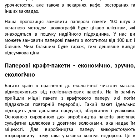
урочистостях, але також в пекарнях, кафе, ресторанах та
інших закладах.
Наша пропозиція замовити паперові пакети 100 штук з
печаткою методом шовкографії буде цікаво клієнтам, які
знаходяться в пошуку надійного підрядника. У нас ви
можете замовити паперові пакети з логотипом від 100 шт. і
більше. Чим більшим буде тираж, тим дешевше вийде
підсумкова ціна.
Паперові крафт-пакети - економічно, зручно,
екологічно
Багато країн в прагненні до екологічної чистоти масово
відмовляються від поліетиленових пакетів. На їх заміну
прийшли міцні пакети з крафтового паперу, які потім
піддаються повторній переробці. Такий пакет ідеально
підходить для доставки продукції, зберігання і упаковки.
Основною сировиною для виробництва пакетів виступає
сульфатна целюлоза з довгими волокнами, яка надає їм
міцності. Для виробництва паперу використовують
вторсировину, тому така упаковка коштує недорого. Це в