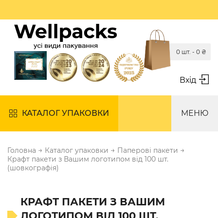
0 шт. -
0
₴
Вхід
КАТАЛОГ УПАКОВКИ
МЕНЮ
→
→
→
Головна
Каталог упаковки
Паперові пакети
Крафт пакети з Вашим логотипом від 100 шт.
(шовкографія)
КРАФТ ПАКЕТИ З ВАШИМ
ЛОГОТИПОМ ВІД 100 ШТ.