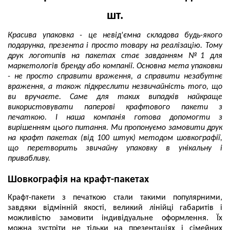
шт.
Красива упаковка - це невід'ємна складова будь-якого
подарунка, презента і просто товару на реалізацію. Тому
друк логотипів на пакетах стає завданням №1 для
маркетологів бренду або компанії. Основна мета упаковки
- не просто справити враження, а справити незабутнє
враження, а також підкреслити незвичайність того, що
ви вручаєте. Саме для таких випадків найкраще
використовувати паперові крафтового пакети з
печаткою. І наша компанія готова допомогти з
вирішенням цього питання. Ми пропонуємо замовити друк
на крафт пакетах (від 100 штук) методом шовкографії,
що перетворить звичайну упаковку в унікальну і
привабливу.
Шовкографія на крафт-пакетах
Крафт-пакети з печаткою стали такими популярними,
завдяки відмінній якості, великий лінійці габаритів і
можливістю замовити індивідуальне оформлення. Їх
можна зустріти не тільки на презентаціях і сімейних