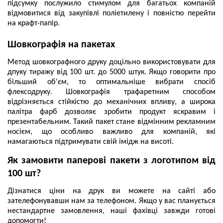
підсумку послужило стимулом для багатьох компаній
відмовитися від закупівлі поліетилену і повністю перейти
на крафт-папір.
Шовкографія на пакетах
Метод шовкографного друку доцільно використовувати для
дпуку тиражу від 100 шт. до 5000 штук. Якщо говорити про
більший об'єм, то оптимальніше вибрати спосіб
флексодруку. Шовкографія трафаретним способом
відрізняється стійкістю до механічних впливу, а широка
палітра фарб дозволяє зробити продукт яскравим і
презентабельним. Такий пакет стане відмінним рекламним
носієм, що особливо важливо для компаній, які
намагаються підтримувати свій імідж на висоті.
Як замовити паперові пакети з логотипом від
100 шт?
Дізнатися ціни на друк ви можете на сайті або
зателефонувавши нам за телефоном. Якщо у вас планується
нестандартне замовлення, наші фахівці завжди готові
допомогти!