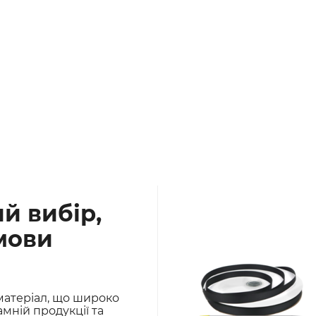
й вибір,
умови
матеріал, що широко
мній продукції та