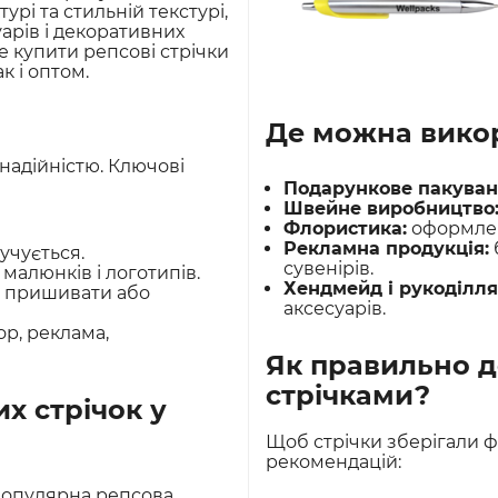
урі та стильній текстурі,
уарів і декоративних
е купити репсові стрічки
к і оптом.
Де можна викор
 надійністю. Ключові
Подарункове пакуван
Швейне виробництво
Флористика:
оформленн
Рекламна продукція:
учується.
сувенірів.
малюнків і логотипів.
Хендмейд і рукоділля
м, пришивати або
аксесуарів.
ор, реклама,
Як правильно д
стрічками?
х стрічок у
Щоб стрічки зберігали ф
рекомендацій:
 популярна репсова