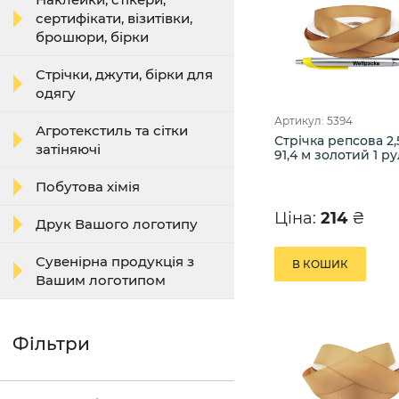
сертифікати, візитівки,
брошюри, бірки
Стрічки, джути, бірки для
одягу
Артикул: 5394
Агротекстиль та сітки
Стрічка репсова 2,
затіняючі
91,4 м золотий 1 ру
Побутова хімія
Ціна:
214
₴
Друк Вашого логотипу
Сувенірна продукція з
В КОШИК
Вашим логотипом
Фільтри