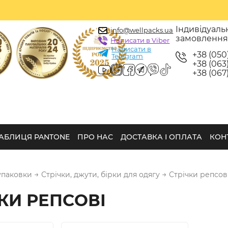
Індивідуаль
info@wellpacks.ua
замовленн
Написати в Viber
Написати в
+38 (050
Telegram
+38 (063)
+38 (067)
АБЛИЦЯ PANTONE
ПРО НАС
ДОСТАВКА І ОПЛАТА
КОН
→
→
упаковки
Стрічки, джути, бірки для одягу
Стрічки репсов
КИ РЕПСОВІ