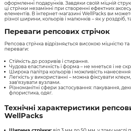
оформленні подарунків. Завдяки своїй міцній структ
ці стрічки незамінні при створенні ефектних аксес
елементів. В інтернет-магазині WellPacks ви может
різної ширини, кольорів і малюнків – як у роздріб, та
Переваги репсових стрічок
Репсова стрічка відрізняється високою міцністю та
переваги:
Стійкість до розривів і стирання.
Чудова еластичність і форма – не мнеться і не скр
Широка палітра кольорів і можливість нанесення 
Легкість у використанні – можна фіксувати клеє
зав'язувати вузлами.
Різноманітні сфери застосування: пакування, дек
флористика, одяг.
Технічні характеристики репсови
WellPacks
Ширина стрічки:
від 3 мм до 50 мм, у тому числі