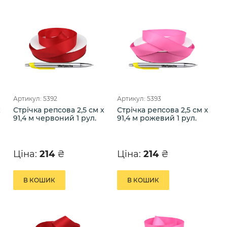
Артикул: 5392
Артикул: 5393
х
Стрічка репсова 2,5 см х
Стрічка репсова 2,5 см х
91,4 м червоний 1 рул.
91,4 м рожевий 1 рул.
Ціна:
214
₴
Ціна:
214
₴
В КОШИК
В КОШИК