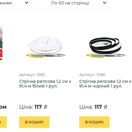
анням
По 60 на сторінці
Артикул: 5385
Артикул: 5386
Стрічка репсова 1,2 см х
Стрічка репсова 1,2 см х
91,4 м білий 1 рул.
91,4 м чорний 1 рул.
том
Ціна:
117
₴
Ціна:
117
₴
О
В КОШИК
В КОШИК