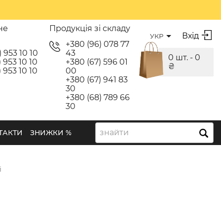
не
Продукція зі складу
Вхід
УКР
я
+380 (96) 078 77
) 953 10 10
43
0 шт. -
0
 953 10 10
+380 (67) 596 01
₴
 953 10 10
00
+380 (67) 941 83
30
+380 (68) 789 66
30
знайти
ТАКТИ
ЗНИЖКИ %
і