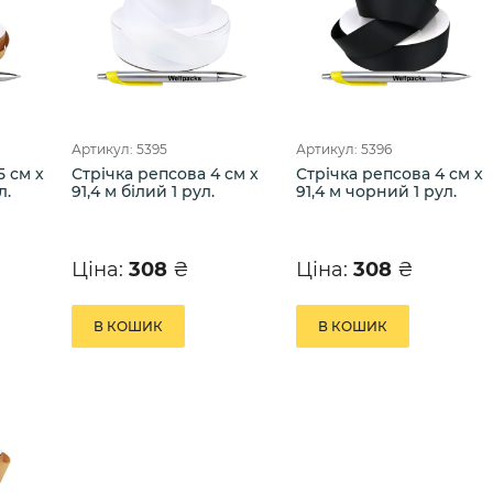
Артикул: 5395
Артикул: 5396
5 см х
Стрічка репсова 4 см х
Стрічка репсова 4 см х
л.
91,4 м білий 1 рул.
91,4 м чорний 1 рул.
Ціна:
308
₴
Ціна:
308
₴
В КОШИК
В КОШИК