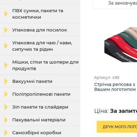
За замовчув
ПВХ сумки, пакети та
косметички
Упаковка для посилок
Упаковка для чаю / кави,
сипучих та рідин
Мішки, сітки та шопери для
продуктів
Артикул: 4161
Вакуумні пакети
Стрічка репсова з
Вашим логотипом
Поліпропіленові пакети
Зіп пакети та слайдери
Ціна:
За запи
Пакувальні матеріали
ДРУК МОГО ЛОГ
Самозбірні коробки