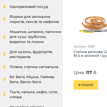
Одноразовий посуд
Форми для запікання
пирогів, кексів та мафинів
Мішалки, шпажки, палочки
для суші, трубочки,
виделки та ложки
Артикул: 5389
Для кухонь, фудкортів,
Стрічка репсова 1,2
91,4 м золотий 1 ру
ресторанів
Плівка, стрічка сигнальна
Ціна:
117
₴
Біг Беги, Мішки, Лайнер
Беги, Вагон Беги
В КОШИК
Тіш'ю, калька, кафін, соти,
слюда
Наклейки, стікери,