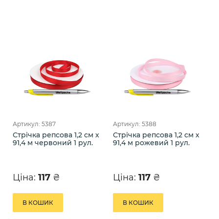
Артикул: 5387
Артикул: 5388
Стрічка репсова 1,2 см х
Стрічка репсова 1,2 см х
91,4 м червоний 1 рул.
91,4 м рожевий 1 рул.
Ціна:
117
₴
Ціна:
117
₴
В КОШИК
В КОШИК