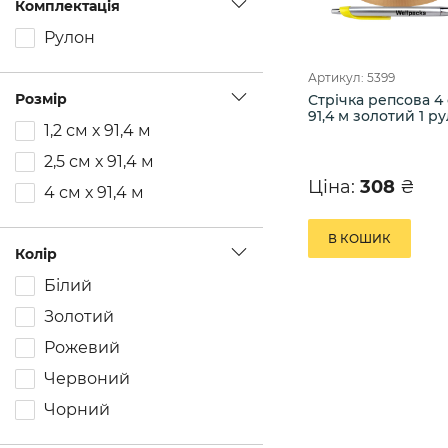
Комплектація
Рулон
Артикул: 5399
Розмір
Стрічка репсова 4 
91,4 м золотий 1 ру
1,2 см х 91,4 м
2,5 см х 91,4 м
Ціна:
308
₴
4 см х 91,4 м
В КОШИК
Колір
Білий
Золотий
Рожевий
Червоний
Чорний