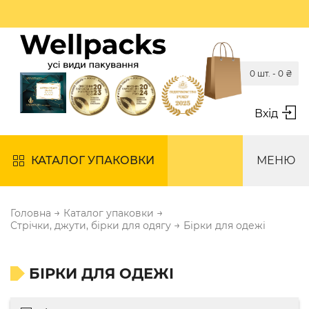
0 шт. -
0
₴
Вхід
КАТАЛОГ УПАКОВКИ
МЕНЮ
→
→
Головна
Каталог упаковки
→
Стрічки, джути, бірки для одягу
Бірки для одежі
БІРКИ ДЛЯ ОДЕЖІ