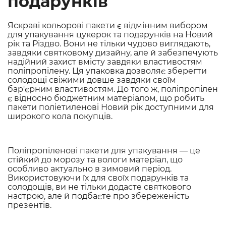
подарунків
Яскраві кольорові пакети є відмінним вибором
для упакування цукерок та подарунків на Новий
рік та Різдво. Вони не тільки чудово виглядають,
завдяки святковому дизайну, але й забезпечують
надійний захист вмісту завдяки властивостям
поліпропілену. Ця упаковка дозволяє зберегти
солодощі свіжими довше завдяки своїм
бар'єрним властивостям. До того ж, поліпропілен
є відносно бюджетним матеріалом, що робить
пакети поліетиленові Новий рік доступними для
широкого кола покупців.
Поліпропіленові пакети для упакування — це
стійкий до морозу та вологи матеріал, що
особливо актуально в зимовий період.
Використовуючи їх для своїх подарунків та
солодощів, ви не тільки додасте святкового
настрою, але й подбаєте про збереженість
презентів.