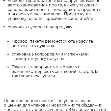
Упаковка корпоративних подарунків. Вам не
варто хвилюватися про те, як же упакувати
солодощі, символічні подарунки та презенти
для своїх численних колег. Просто купіть
упаковку пакетів і красиво їх запечатайте.
Упаковка цукерок для продажу:
Прозорі пакети демонструють красу та
апетитність цукерок.
Упаковка з кольоровими малюнками
привертає увагу покупців.
Пакети з новорічними мотивами
відмінно створюють святковий настрій. Їх
так і хочеться купити.
Поліпропіленові пакети – це універсальне
рішення для упаковки новорічних та різдвяних
подарунків, цукерок, сувенірів. З їх допомогою ви