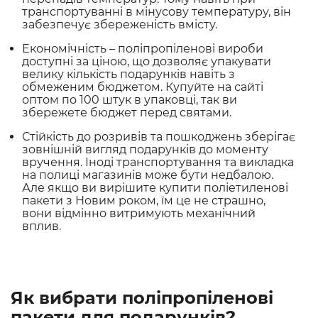
транспортуванні в мінусову температуру, він
забезпечує збереженість вмісту.
Економічність – поліпропіленові вироби
доступні за ціною, що дозволяє упакувати
велику кількість подарунків навіть з
обмеженим бюджетом. Купуйте на сайті
оптом по 100 штук в упаковці, так ви
збережете бюджет перед святами.
Стійкість до розривів та пошкоджень зберігає
зовнішній вигляд подарунків до моменту
вручення. Іноді транспортування та викладка
на полиці магазинів може бути недбалою.
Але якщо ви вирішите купити поліетиленові
пакети з Новим роком, їм це не страшно,
вони відмінно витримують механічний
вплив.
Як вибрати поліпропіленові
пакети для подарунків?