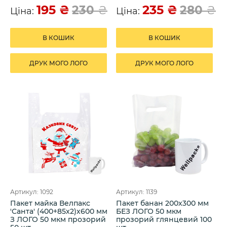
195
₴
235
₴
230
₴
280
₴
Ціна:
Ціна:
В КОШИК
В КОШИК
ДРУК МОГО ЛОГО
ДРУК МОГО ЛОГО
Артикул: 1092
Артикул: 1139
Пакет майка Велпакс
Пакет банан 200х300 мм
'Санта' (400+85х2)х600 мм
БЕЗ ЛОГО 50 мкм
З ЛОГО 50 мкм прозорий
прозорий глянцевий 100