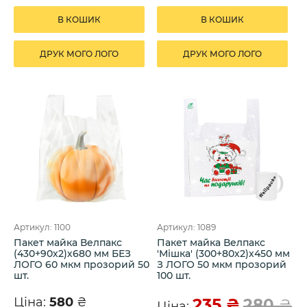
В КОШИК
В КОШИК
ДРУК МОГО ЛОГО
ДРУК МОГО ЛОГО
Артикул: 1100
Артикул: 1089
Пакет майка Велпакс
Пакет майка Велпакс
(430+90х2)х680 мм БЕЗ
'Мішка' (300+80х2)х450 мм
ЛОГО 60 мкм прозорий 50
З ЛОГО 50 мкм прозорий
шт.
100 шт.
Ціна:
580
₴
235
₴
280
₴
Ціна: