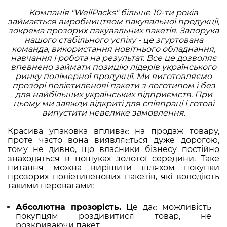
Компанія "WellPacks" більше 10-ти років
займається виробництвом пакувальної продукції,
зокрема прозорих пакувальних пакетів. Запорука
нашого стабільного успіху - це згуртована
команда, використання новітнього обладнання,
навчання і робота на результат. Все це дозволяє
впевнено займати позицію лідерів українського
ринку полімерної продукції. Ми виготовляємо
прозорі поліетиленові пакети з логотипом і без
для найбільших українських підприємств. При
цьому ми завжди відкриті для співпраці і готові
випустити невелике замовлення.
Красива упаковка впливає на продаж товару,
проте часто вона виявляється дуже дорогою,
тому не дивно, що власники бізнесу постійно
знаходяться в пошуках золотої середини. Таке
питання можна вирішити шляхом покупки
прозорих поліетиленових пакетів, які володіють
такими перевагами:
Абсолютна
прозорість.
Це дає можливість
покупцям роздивитися товар, не
розкриваючи пакет.