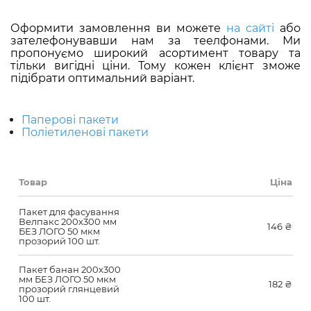
Оформити замовлення ви можете
на сайті
або
зателефонувавши нам за теелфонами. Ми
пропонуємо широкий асортимент товару та
тільки вигідні ціни. Тому кожен клієнт зможе
підібрати оптимальний варіант.
Паперові пакети
Поліетиленові пакети
Товар
Ціна
Пакет для фасування
Велпакс 200х300 мм
146
₴
БЕЗ ЛОГО 50 мкм
прозорий 100 шт.
Пакет банан 200х300
мм БЕЗ ЛОГО 50 мкм
182
₴
прозорий глянцевий
100 шт.