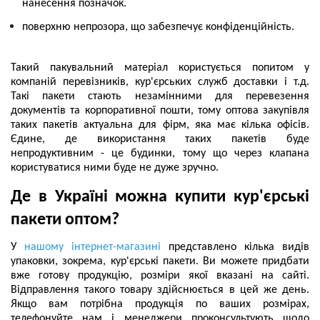
нанесення позначок.
поверхню непрозора, що забезпечує конфіденційність.
Такий пакувальний матеріал користується попитом у
компаній перевізників, кур'єрських служб доставки і т.д.
Такі пакети стають незамінними для перевезення
документів та корпоративної пошти, тому оптова закупівля
таких пакетів актуальна для фірм, яка має кілька офісів.
Єдине, де використання таких пакетів буде
непродуктивним - це будинки, тому що через клапана
користуватися ними буде не дуже зручно.
Де в Україні можна купити кур'єрські
пакети оптом?
У
нашому інтернет-магазині
представлено кілька видів
упаковки, зокрема, кур'єрські пакети. Ви можете придбати
вже готову продукцію, розміри якої вказані на сайті.
Відправлення такого товару здійснюється в цей же день.
Якщо вам потрібна продукція по ваших розмірах,
телефонуйте нам і менеджери проконсультують щодо