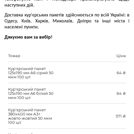
наступних дій.
Доставка кур'єрських пакетів здійснюється по всій Україні: в
Одесу, Київ, Харків, Миколаїв, Дніпро та інші міста і
населені пункти.
Дякуємо вам за вибір!
Товар
Ціна
Кур'єрський пакет
125х190 мм А6 сірий 50
64
₴
мкм 100 шт.
Кур'єрський пакет
125х190 мм A6 білий 50
64
₴
мкм 100 шт.
Кур'єрський пакет
380х400 мм А3+
571
₴
жовто-жовтий 50 мкм
100 шт.