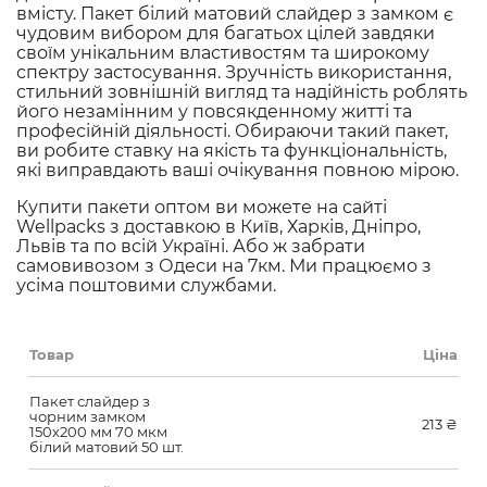
вмісту. Пакет білий матовий слайдер з замком є
чудовим вибором для багатьох цілей завдяки
своїм унікальним властивостям та широкому
спектру застосування. Зручність використання,
стильний зовнішній вигляд та надійність роблять
його незамінним у повсякденному житті та
професійній діяльності. Обираючи такий пакет,
ви робите ставку на якість та функціональність,
які виправдають ваші очікування повною мірою.
Купити пакети оптом ви можете на сайті
Wellpacks з доставкою в Київ, Харків, Дніпро,
Львів та по всій Україні. Або ж забрати
самовивозом з Одеси на 7км. Ми працюємо з
усіма поштовими службами.
Товар
Ціна
Пакет слайдер з
чорним замком
213
₴
150х200 мм 70 мкм
білий матовий 50 шт.