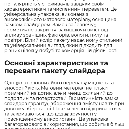
популярність у споживачів завдяки своїм
характеристикам та численним перевагам. Це
універсальна упаковка, виконана з
високоякісного матового матеріалу, оснащена
замком слайдером. Замок забезпечує
герметичне закриття, захищаючи вміст від
впливу зовнішніх факторів, вологи, пилу та
повітря. Білий колір пакету надає йому стильний
та універсальний вигляд, який підходить для
різних цілей у побуті та комерційній діяльності.
Основні характеристики та
переваги пакету слайдера
Однією з головних його переваг є міцність та
зносостійкість. Матовий матеріал не тільки
приємний на дотик, але й менш схильний до
подряпин та потертостей. Герметичність замка
слайдера гарантує збереження вмісту навіть при
довгому зберіганні. Пакети легко відкриваються
та закриваються, що додає зручності у
повсякденному використанні. Це упаковка
багаторазового використання, що робить її більш