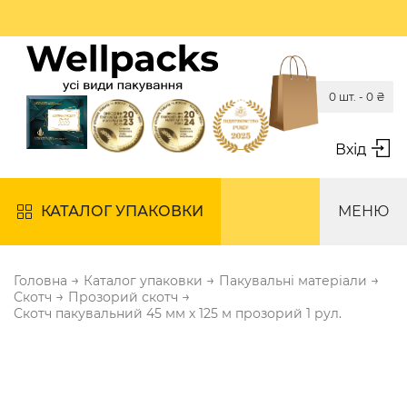
0 шт. -
0
₴
Вхід
КАТАЛОГ УПАКОВКИ
МЕНЮ
→
→
→
Головна
Каталог упаковки
Пакувальні матеріали
→
→
Скотч
Прозорий скотч
Скотч пакувальний 45 мм х 125 м прозорий 1 рул.