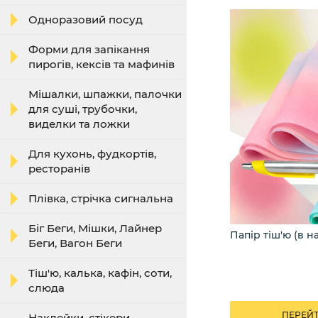
Одноразовий посуд
Форми для запікання
пирогів, кексів та мафинів
Мішалки, шпажки, палочки
для суші, трубочки,
виделки та ложки
Для кухонь, фудкортів,
ресторанів
Плівка, стрічка сигнальна
Біг Беги, Мішки, Лайнер
оробки для квітів
Папір тіш'ю (в н
Беги, Вагон Беги
Тіш'ю, калька, кафін, соти,
слюда
ПЕРЕЙТИ ДО КАТАЛОГУ
ПЕРЕЙТ
Наклейки, стікери,