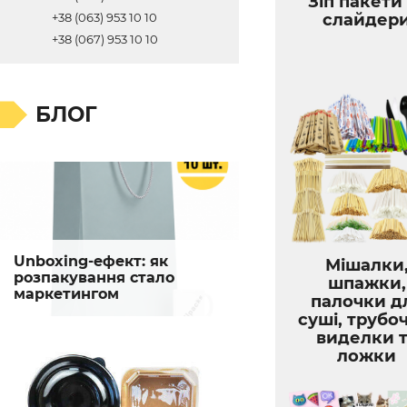
Зіп пакети
слайдер
+38 (063) 953 10 10
+38 (067) 953 10 10
БЛОГ
Unboxing-ефект: як
Мішалки
розпакування стало
шпажки,
маркетингом
палочки д
суші, трубо
виделки 
ложки