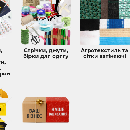
,
Стрічки, джути,
Агротекстиль та
бірки для одягу
сітки затіняючі
и,
,
ірки