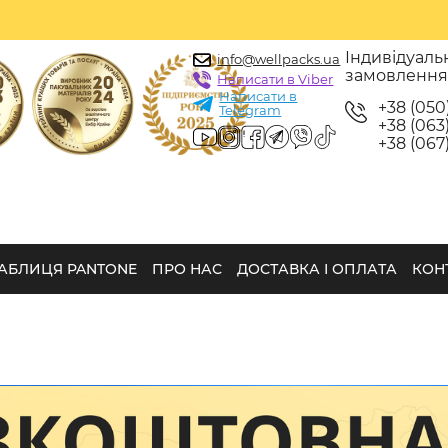
Індивідуаль
info@wellpacks.ua
замовленн
Написати в Viber
Написати в
+38 (050
Telegram
+38 (063)
+38 (067)
АБЛИЦЯ PANTONE
ПРО НАС
ДОСТАВКА І ОПЛАТА
КОН