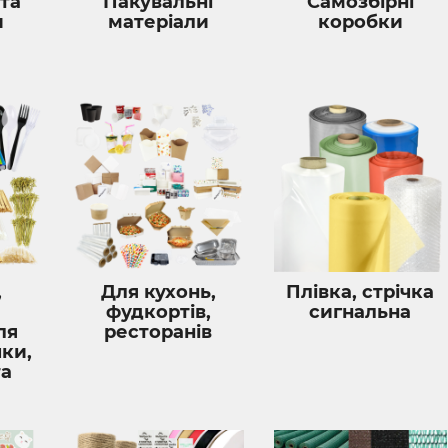
 та
Пакувальні
Самозбірні
и
матеріали
коробки
,
Для кухонь,
Плівка, стрічка
фудкортів,
сигнальна
ля
ресторанів
чки,
та