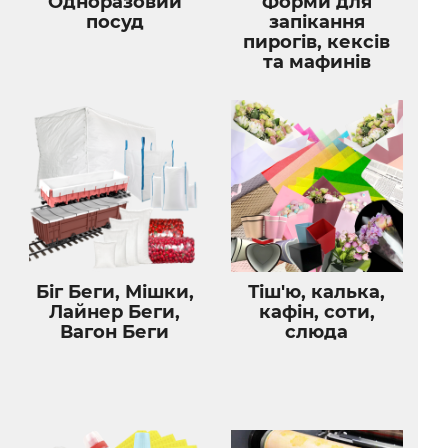
Одноразовий
Форми для
посуд
запікання
пирогів, кексів
та мафинів
Біг Беги, Мішки,
Тіш'ю, калька,
Лайнер Беги,
кафін, соти,
Вагон Беги
слюда