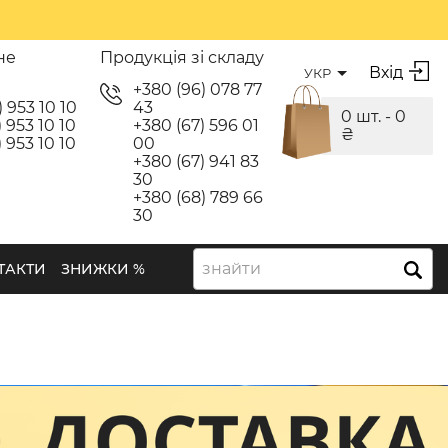
не
Продукція зі складу
Вхід
УКР
я
+380 (96) 078 77
) 953 10 10
43
0 шт. -
0
 953 10 10
+380 (67) 596 01
₴
 953 10 10
00
+380 (67) 941 83
30
+380 (68) 789 66
30
знайти
ТАКТИ
ЗНИЖКИ %