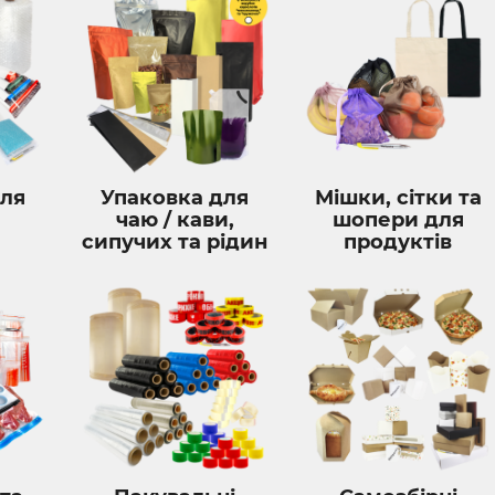
для
Упаковка для
Мішки, сітки та
чаю / кави,
шопери для
сипучих та рідин
продуктів