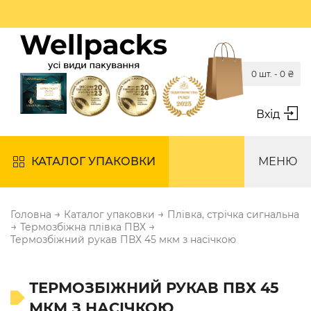
0 шт. -
0
₴
Вхід
КАТАЛОГ УПАКОВКИ
МЕНЮ
→
→
Головна
Каталог упаковки
Плівка, стрічка сигнальна
→
→
Термозбіжна плівка ПВХ
Термозбіжний рукав ПВХ 45 мкм з насічкою
ТЕРМОЗБІЖНИЙ РУКАВ ПВХ 45
МКМ З НАСІЧКОЮ