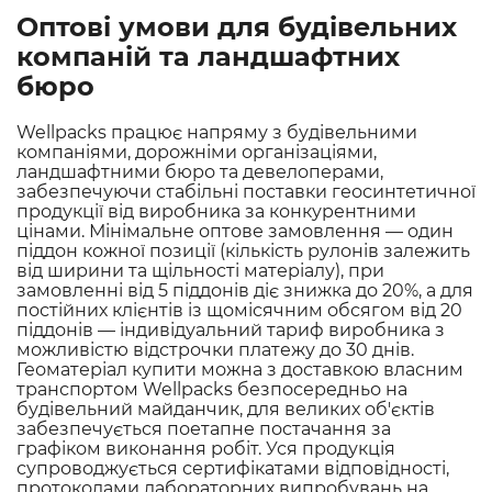
Оптові умови для будівельних
компаній та ландшафтних
бюро
Wellpacks працює напряму з будівельними
компаніями, дорожніми організаціями,
ландшафтними бюро та девелоперами,
забезпечуючи стабільні поставки геосинтетичної
продукції від виробника за конкурентними
цінами. Мінімальне оптове замовлення — один
піддон кожної позиції (кількість рулонів залежить
від ширини та щільності матеріалу), при
замовленні від 5 піддонів діє знижка до 20%, а для
постійних клієнтів із щомісячним обсягом від 20
піддонів — індивідуальний тариф виробника з
можливістю відстрочки платежу до 30 днів.
Геоматеріал купити можна з доставкою власним
транспортом Wellpacks безпосередньо на
будівельний майданчик, для великих об'єктів
забезпечується поетапне постачання за
графіком виконання робіт. Уся продукція
супроводжується сертифікатами відповідності,
протоколами лабораторних випробувань на