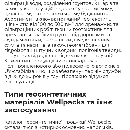
фільтрації води, розділення ґрунтових шарів та
захисту конструкцій від ерозії у дорожньому,
цивільному та гідротехнічному будівництві.
Асортимент включає нетканий геотекстиль
щільністю від 100 до 600 г/м² для дренажних та
фільтраційних робіт, тканий геотекстиль для
армування слабких ґрунтів під дорогами та
фундаментами, георешітки для укріплення
схилів та насипів, а також геомембрани для
гідроізоляції штучних водойм, полігонів твердих
побутових відходів та підземних конструкцій.
Кожен тип продукції виготовляється з
поліпропіленового або поліефірного волокна з
UV-стабілізацією, що забезпечує термін служби
від 25 до 50 років у ґрунті залежно від умов
експлуатації.
Типи геосинтетичних
матеріалів Wellpacks та їхнє
застосування
Каталог геосинтетичної продукції Wellpacks
складається з чотирьох основних напрямків,