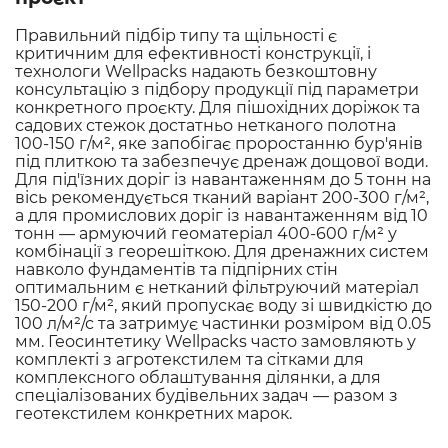
Правильний підбір типу та щільності є
критичним для ефективності конструкції, і
технологи Wellpacks надають безкоштовну
консультацію з підбору продукції під параметри
конкретного проєкту. Для пішохідних доріжок та
садових стежок достатньо нетканого полотна
100-150 г/м², яке запобігає проростанню бур'янів
під плиткою та забезпечує дренаж дощової води.
Для під'їзних доріг із навантаженням до 5 тонн на
вісь рекомендується тканий варіант 200-300 г/м²,
а для промислових доріг із навантаженням від 10
тонн — армуючий геоматеріал 400-600 г/м² у
комбінації з георешіткою. Для дренажних систем
навколо фундаментів та підпірних стін
оптимальним є нетканий фільтруючий матеріал
150-200 г/м², який пропускає воду зі швидкістю до
100 л/м²/с та затримує частинки розміром від 0.05
мм. Геосинтетику Wellpacks часто замовляють у
комплекті з
агротекстилем та сітками
для
комплексного облаштування ділянки, а для
спеціалізованих будівельних задач — разом з
геотекстилем
конкретних марок.