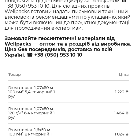
повідомити ці дані менеджеру за телефоном ☎
+38 (050) 953 10 10. Для складних проєктів
Wellpacks готовий надати письмовий технічний
висновок із рекомендаціями по укладанню, який
може бути включений до проєктної документації
для проходження експертизи.
Замовляйте геосинтетичні матеріали від
Wellpacks — оптом та в роздріб від виробника.
Ціна без посередників, доставка по всій
Україні. ☎ +38 (050) 953 10 10
Товар
Ціна
Геоматеріал 1,07х50 м
100 г/м² 5,4 кг чорний 1
1 220
₴
рул.
Геоматеріал 1,07х50 м
120 г/м² 6,4 кг чорний 1
1 464
₴
рул.
Геоматеріал 1,6х50 м
100 г/м² 8 кг чорний 1
1 824
₴