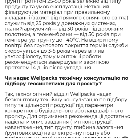
ґрунті протягом 25-50 років залежно від типу
продукту та умов експлуатації. Нетканий
фільтруючий матеріал при правильному
укладанні (захист від прямого сонячного світла)
служить від 25 років у дренажних системах,
тканий армуючий — від 30 років під дорожнім
полотном, а геомембрани — від 50 років при
температурі ґрунту до +40°C. На відкритому
повітрі без ґрунтового покриття термін служби
скорочується до 3-5 років через вплив
ультрафіолету, тому монтажні роботи
рекомендується завершувати засипкою
протягом 14 днів після укладання.
Чи надає Wellpacks технічну консультацію по
підбору геосинтетики для проєкту?
Так, технологічний відділ Wellpacks надає
безкоштовну технічну консультацію по підбору
типу та щільності продукції під параметри
конкретного будівельного або ландшафтного
проєкту. Для отримання рекомендації достатньо
надіслати опис завдання (тип конструкції,
навантаження, тип ґрунту, глибина залягання
ґрунтових вод) на електронну пошту або