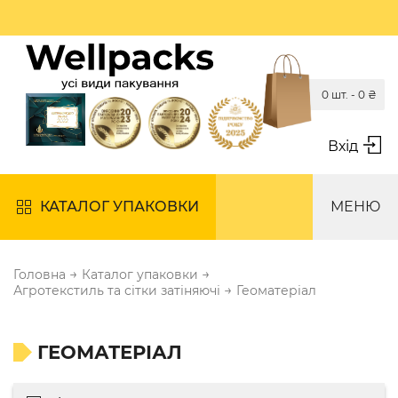
0 шт. -
0
₴
Вхід
КАТАЛОГ УПАКОВКИ
МЕНЮ
→
→
Головна
Каталог упаковки
→
Агротекстиль та сітки затіняючі
Геоматеріал
ГЕОМАТЕРІАЛ