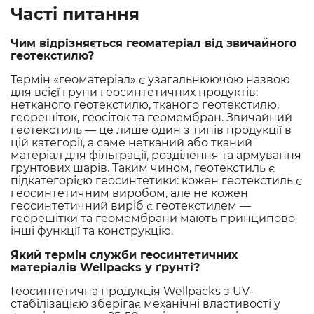
Часті питання
Чим відрізняється геоматеріал від звичайного
геотекстилю?
Термін «геоматеріал» є узагальнюючою назвою
для всієї групи геосинтетичних продуктів:
нетканого геотекстилю, тканого геотекстилю,
георешіток, геосіток та геомембран. Звичайний
геотекстиль — це лише один з типів продукції в
цій категорії, а саме нетканий або тканий
матеріал для фільтрації, розділення та армування
ґрунтових шарів. Таким чином, геотекстиль є
підкатегорією геосинтетики: кожен геотекстиль є
геосинтетичним виробом, але не кожен
геосинтетичний виріб є геотекстилем —
георешітки та геомембрани мають принципово
інші функції та конструкцію.
Який термін служби геосинтетичних
матеріалів Wellpacks у ґрунті?
Геосинтетична продукція Wellpacks з UV-
стабілізацією зберігає механічні властивості у