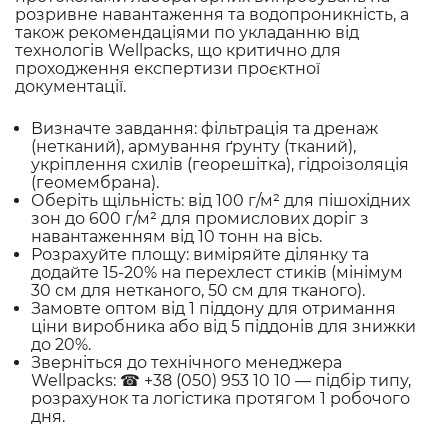
розривне навантаження та водопроникність, а
також рекомендаціями по укладанню від
технологів Wellpacks, що критично для
проходження експертизи проєктної
документації.
Визначте завдання: фільтрація та дренаж
(нетканий), армування ґрунту (тканий),
укріплення схилів (георешітка), гідроізоляція
(геомембрана).
Оберіть щільність: від 100 г/м² для пішохідних
зон до 600 г/м² для промислових доріг з
навантаженням від 10 тонн на вісь.
Розрахуйте площу: виміряйте ділянку та
додайте 15-20% на перехлест стиків (мінімум
30 см для нетканого, 50 см для тканого).
Замовте оптом від 1 піддону для отримання
ціни виробника або від 5 піддонів для знижки
до 20%.
Зверніться до технічного менеджера
Wellpacks: ☎ +38 (050) 953 10 10 — підбір типу,
розрахунок та логістика протягом 1 робочого
дня.