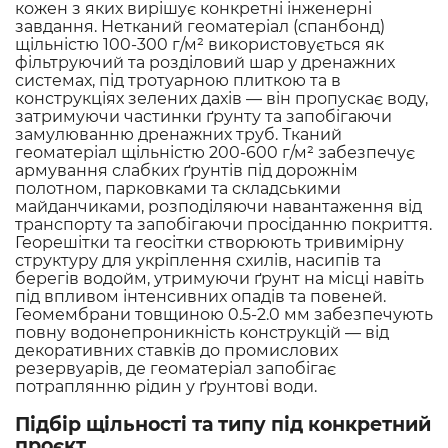
кожен з яких вирішує конкретні інженерні
завдання. Нетканий геоматеріал (спанбонд)
щільністю 100-300 г/м² використовується як
фільтруючий та розділовий шар у дренажних
системах, під тротуарною плиткою та в
конструкціях зелених дахів — він пропускає воду,
затримуючи частинки ґрунту та запобігаючи
замулюванню дренажних труб. Тканий
геоматеріал щільністю 200-600 г/м² забезпечує
армування слабких ґрунтів під дорожнім
полотном, парковками та складськими
майданчиками, розподіляючи навантаження від
транспорту та запобігаючи просіданню покриття.
Георешітки та геосітки створюють тривимірну
структуру для укріплення схилів, насипів та
берегів водойм, утримуючи ґрунт на місці навіть
під впливом інтенсивних опадів та повеней.
Геомембрани товщиною 0.5-2.0 мм забезпечують
повну водонепроникність конструкцій — від
декоративних ставків до промислових
резервуарів, де геоматеріал запобігає
потраплянню рідин у ґрунтові води.
Підбір щільності та типу під конкретний
проєкт