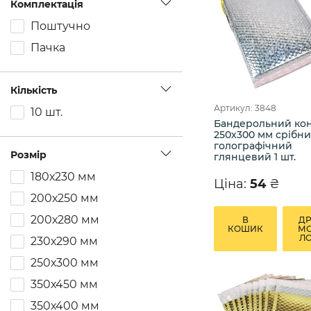
Комплектація
Поштучно
Пачка
Кількість
Артикул: 3848
10 шт.
Бандерольний ко
250х300 мм срібн
голографічний
Розмір
глянцевий 1 шт.
180х230 мм
Ціна:
54
₴
200х250 мм
200х280 мм
В
Д
КОШИК
М
Л
230х290 мм
250х300 мм
350х450 мм
350х400 мм