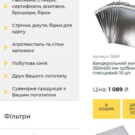
сертифікати, візитівки,
брошюри, бірки
Стрічки, джути, бірки для
одягу
Агротекстиль та сітки
затіняючі
Артикул: 3890
Побутова хімія
Бандерольний ко
350х450 мм срібн
глянцевий 10 шт.
Друк Вашого логотипу
Сувенірна продукція з
Ціна:
1 089
₴
Вашим логотипом
В
Д
КОШИК
М
Л
Фільтри