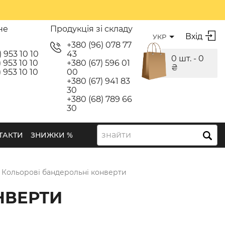
не
Продукція зі складу
Вхід
УКР
я
+380 (96) 078 77
) 953 10 10
43
0 шт. -
0
 953 10 10
+380 (67) 596 01
₴
 953 10 10
00
+380 (67) 941 83
30
+380 (68) 789 66
30
знайти
ТАКТИ
ЗНИЖКИ %
Кольорові бандерольні конверти
НВЕРТИ