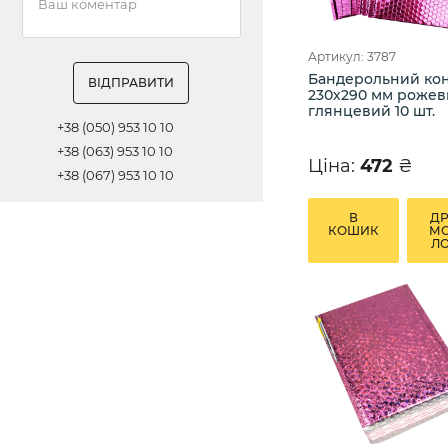
Артикул: 3787
Бандерольний ко
ВІДПРАВИТИ
230х290 мм роже
глянцевий 10 шт.
+38 (050) 953 10 10
+38 (063) 953 10 10
Ціна:
472
₴
+38 (067) 953 10 10
В
Д
КОШИК
М
Л