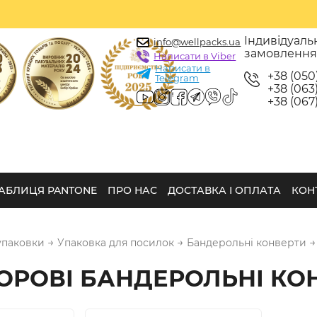
Індивідуаль
info@wellpacks.ua
замовленн
Написати в Viber
Написати в
+38 (050
Telegram
+38 (063)
+38 (067)
АБЛИЦЯ PANTONE
ПРО НАС
ДОСТАВКА І ОПЛАТА
КОН
→
→
→
упаковки
Упаковка для посилок
Бандерольні конверти
ОРОВІ БАНДЕРОЛЬНІ КО