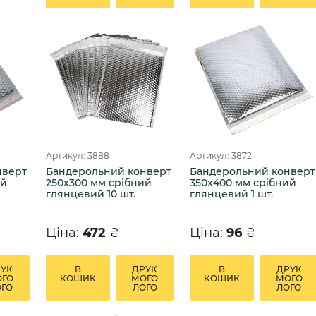
Артикул: 3888
Артикул: 3872
нверт
Бандерольний конверт
Бандерольний конверт
ий
250х300 мм срібний
350х400 мм срібний
глянцевий 10 шт.
глянцевий 1 шт.
Ціна:
472
₴
Ціна:
96
₴
РУК
В
ДРУК
В
ДРУК
ОГО
КОШИК
МОГО
КОШИК
МОГО
ОГО
ЛОГО
ЛОГО