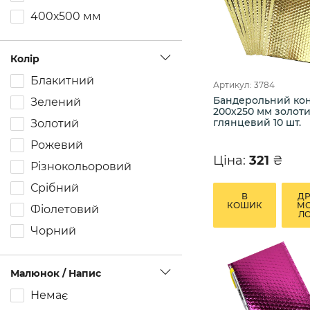
400х500 мм
Колір
Блакитний
Артикул: 3784
Бандерольний ко
Зелений
200х250 мм золот
глянцевий 10 шт.
Золотий
Рожевий
Ціна:
321
₴
Різнокольоровий
Срібний
В
Д
КОШИК
М
Фіолетовий
Л
Чорний
Малюнок / Напис
Немає