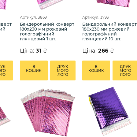
Артикул: 3869
Артикул: 3793
нверт
Бандерольний конверт
Бандерольний конверт
вий
180х230 мм рожевий
180х230 мм рожевий
голографічний
голографічний
глянцевий 1 шт.
глянцевий 10 шт.
Ціна:
31
₴
Ціна:
266
₴
РУК
В
ДРУК
В
ДРУК
ОГО
КОШИК
МОГО
КОШИК
МОГО
ОГО
ЛОГО
ЛОГО