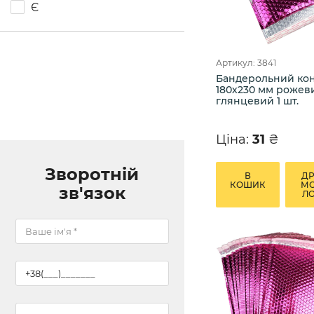
Є
Артикул: 3841
Бандерольний ко
180х230 мм рожев
глянцевий 1 шт.
Ціна:
31
₴
Зворотній
В
Д
КОШИК
М
зв'язок
Л