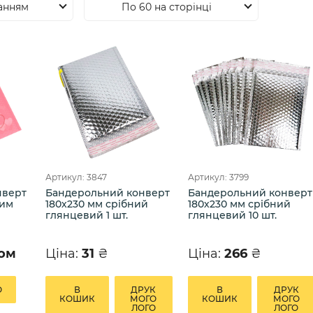
анням
По 60 на сторінці
Артикул: 3847
Артикул: 3799
нверт
Бандерольний конверт
Бандерольний конверт
шим
180х230 мм срібний
180х230 мм срібний
глянцевий 1 шт.
глянцевий 10 шт.
том
Ціна:
31
₴
Ціна:
266
₴
О
В
ДРУК
В
ДРУК
КОШИК
МОГО
КОШИК
МОГО
ЛОГО
ЛОГО