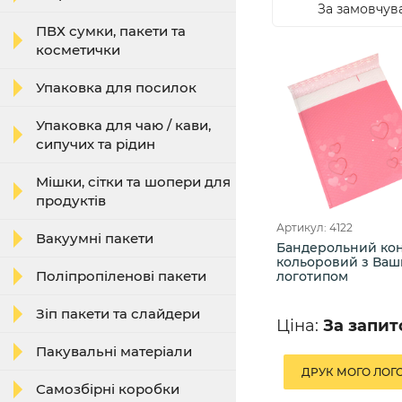
За замовчув
ПВХ сумки, пакети та
косметички
Упаковка для посилок
Упаковка для чаю / кави,
сипучих та рідин
Мішки, сітки та шопери для
продуктів
Артикул: 4122
Вакуумні пакети
Бандерольний ко
кольоровий з Ва
Поліпропіленові пакети
логотипом
Зіп пакети та слайдери
Ціна:
За запи
Пакувальні матеріали
ДРУК МОГО ЛОГ
Самозбірні коробки