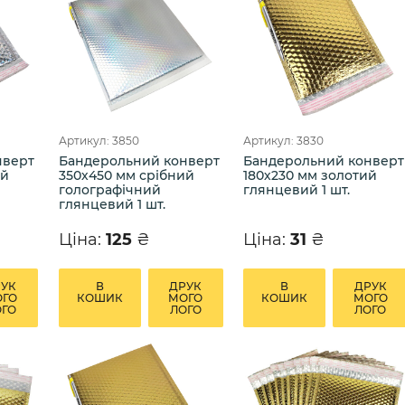
Артикул: 3850
Артикул: 3830
нверт
Бандерольний конверт
Бандерольний конверт
ий
350х450 мм срібний
180х230 мм золотий
голографічний
глянцевий 1 шт.
глянцевий 1 шт.
Ціна:
125
₴
Ціна:
31
₴
РУК
В
ДРУК
В
ДРУК
ОГО
КОШИК
МОГО
КОШИК
МОГО
ОГО
ЛОГО
ЛОГО