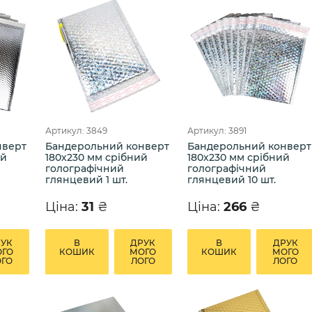
Артикул: 3849
Артикул: 3891
нверт
Бандерольний конверт
Бандерольний конверт
ий
180х230 мм срібний
180х230 мм срібний
голографічний
голографічний
глянцевий 1 шт.
глянцевий 10 шт.
Ціна:
31
₴
Ціна:
266
₴
РУК
В
ДРУК
В
ДРУК
ОГО
КОШИК
МОГО
КОШИК
МОГО
ОГО
ЛОГО
ЛОГО