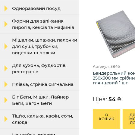
Одноразовий посуд
Форми для запікання
пирогів, кексів та мафинів
Мішалки, шпажки, палочки
для суші, трубочки,
виделки та ложки
Для кухонь, фудкортів,
Артикул: 3846
ресторанів
Бандерольний ко
250х300 мм срібн
глянцевий 1 шт.
Плівка, стрічка сигнальна
Біг Беги, Мішки, Лайнер
Ціна:
54
₴
Беги, Вагон Беги
В
Д
Тіш'ю, калька, кафін, соти,
КОШИК
М
слюда
Л
Наклейки, стікери,