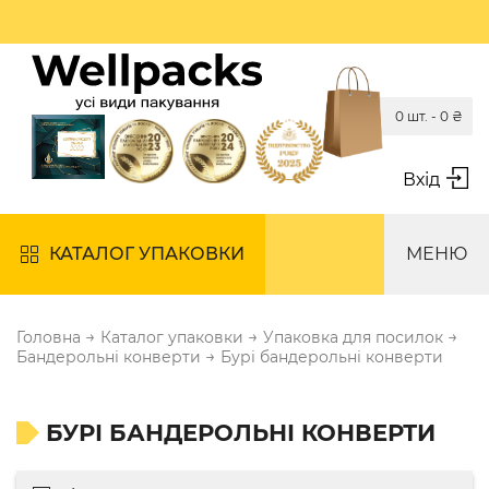
0 шт. -
0
₴
Вхід
КАТАЛОГ УПАКОВКИ
МЕНЮ
→
→
→
Головна
Каталог упаковки
Упаковка для посилок
→
Бандерольні конверти
Бурі бандерольні конверти
БУРІ БАНДЕРОЛЬНІ КОНВЕРТИ