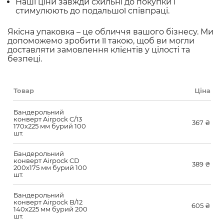
Наші ціни завжди схильні до покупки і
стимулюють до подальшої співпраці.
Якісна упаковка – це обличчя вашого бізнесу. Ми
допоможемо зробити її такою, щоб ви могли
доставляти замовлення клієнтів у цілості та
безпеці.
Товар
Ціна
Бандерольний
конверт Airpock C/13
367
₴
170х225 мм бурий 100
шт.
Бандерольний
конверт Airpock CD
389
₴
200х175 мм бурий 100
шт.
Бандерольний
конверт Airpock B/12
605
₴
140х225 мм бурий 200
шт.