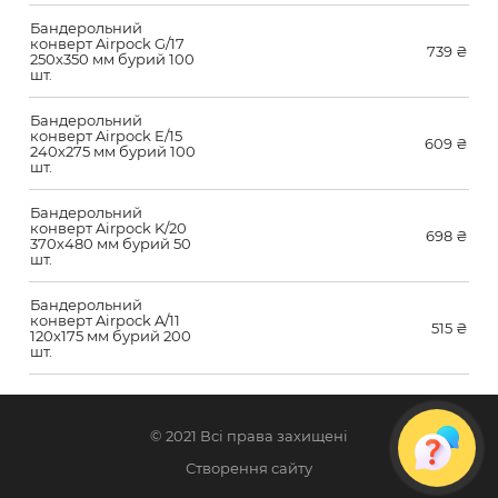
Бандерольний
конверт Airpock G/17
739
₴
250х350 мм бурий 100
шт.
Бандерольний
конверт Airpock E/15
609
₴
240х275 мм бурий 100
шт.
Бандерольний
конверт Airpock K/20
698
₴
370х480 мм бурий 50
шт.
Бандерольний
конверт Airpock A/11
515
₴
120х175 мм бурий 200
шт.
© 2021 Всі права захищені
Створення сайту