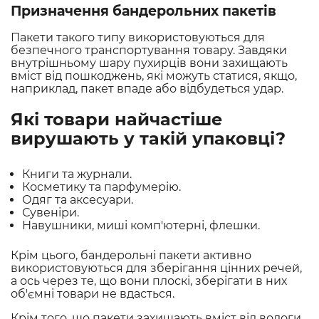
Призначення бандерольних пакетів
Пакети такого типу використовуються для
безпечного транспортування товару. Завдяки
внутрішньому шару пухирців вони захищають
вміст від пошкоджень, які можуть статися, якщо,
наприклад, пакет впаде або відбудеться удар.
Які товари найчастіше
вирушають у такій упаковці?
Книги та журнали.
Косметику та парфумерію.
Одяг та аксесуари.
Сувеніри.
Навушники, миші комп'ютерні, флешки.
Крім цього, бандерольні пакети активно
використовуються для зберігання цінних речей,
а ось через те, що вони плоскі, зберігати в них
об'ємні товари не вдасться.
Крім того, що пакети захищають вміст від вологи