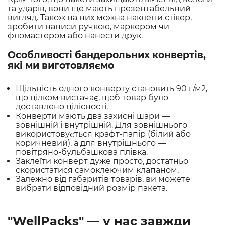
та ударів, вони ще мають презентабельний
вигляд. Також на них можна наклеїти стікер,
зробити написи ручкою, маркером чи
фломастером або нанести друк.
Особливості бандерольних конвертів,
які ми виготовляємо
Щільність одного конверту становить 90 г/м2,
що цілком вистачає, щоб товар було
доставлено цілісності.
Конверти мають два захисні шари —
зовнішній і внутрішній. Для зовнішнього
використовується крафт-папір (білий або
коричневий), а для внутрішнього —
повітряно-бульбашкова плівка.
Заклеїти конверт дуже просто, достатньо
скористатися самоклеючим клапаном.
Залежно від габаритів товарів, ви можете
вибрати відповідний розмір пакета.
"WellPacks" — у нас завжди