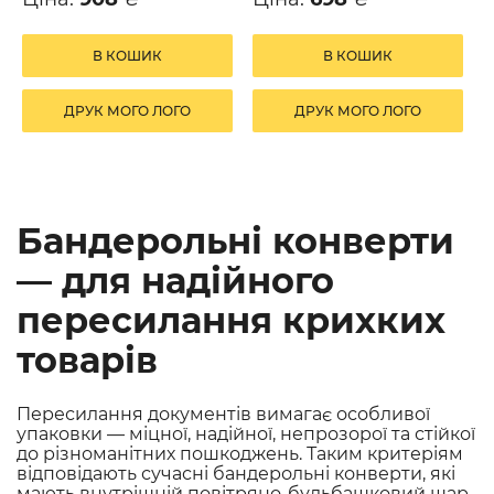
В КОШИК
В КОШИК
ДРУК МОГО ЛОГО
ДРУК МОГО ЛОГО
Бандерольні конверти
— для надійного
пересилання крихких
товарів
Пересилання документів вимагає особливої ​​
упаковки — міцної, надійної, непрозорої та стійкої
до різноманітних пошкоджень. Таким критеріям
відповідають сучасні бандерольні конверти, які
мають внутрішній повітряно-бульбашковий шар.