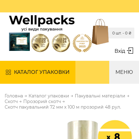
0 шт. -
0
₴
Вхід
КАТАЛОГ УПАКОВКИ
МЕНЮ
→
→
→
Головна
Каталог упаковки
Пакувальні матеріали
→
→
Скотч
Прозорий скотч
Скотч пакувальний 72 мм х 100 м прозорий 48 рул.