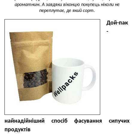
ароматним. А завдяки віконцю покупець ніколи не
переплутає, де який сорт.
Дой-пак
-
найнадійніший спосіб фасування сипучих
продуктів