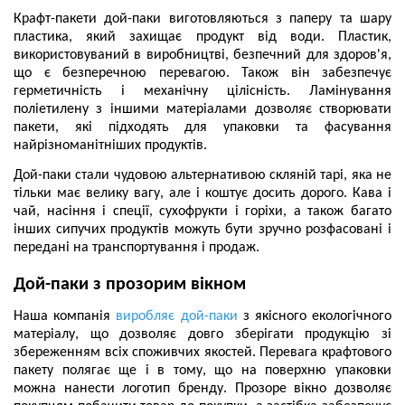
Крафт-пакети дой-паки виготовляються з паперу та шару
пластика, який захищає продукт від води. Пластик,
використовуваний в виробництві, безпечний для здоров'я,
що є безперечною перевагою. Також він забезпечує
герметичність і механічну цілісність. Ламінування
поліетилену з іншими матеріалами дозволяє створювати
пакети, які підходять для упаковки та фасування
найрізноманітніших продуктів.
Дой-паки стали чудовою альтернативою скляній тарі, яка не
тільки має велику вагу, але і коштує досить дорого. Кава і
чай, насіння і спеції, сухофрукти і горіхи, а також багато
інших сипучих продуктів можуть бути зручно розфасовані і
передані на транспортування і продаж.
Дой-паки з прозорим вікном
Наша компанія
виробляє дой-паки
з якісного екологічного
матеріалу, що дозволяє довго зберігати продукцію зі
збереженням всіх споживчих якостей. Перевага крафтового
пакету полягає ще і в тому, що на поверхню упаковки
можна нанести логотип бренду. Прозоре вікно дозволяє