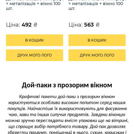
+ металізація + вікно 100
+ металізація + вікно 100
шт.
шт.
Ціна:
492
₴
Ціна:
563
₴
В КОШИК
В КОШИК
ДРУК МОГО ЛОГО
ДРУК МОГО ЛОГО
Дой-паки з прозорим вікном
Крафтові пакети дой-паки з прозорим вікном
користуються особливо високим попитом серед наших
покупців. Найчастіше їх використовують для фасування
чаю, кави та інших сипучих продуктів. Завдяки віконцю
можна зручно переглядати вміст упаковки ще на вітрині,
що спрощує вибір потрібного товару. Дой-пак дозволяє
зберегти продукт, поміщений в нього, сухим, корисним і