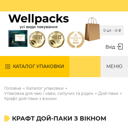
0 шт. -
0
₴
Вхід
КАТАЛОГ УПАКОВКИ
МЕНЮ
→
→
Головна
Каталог упаковки
→
→
Упаковка для чаю / кави, сипучих та рідин
Дой-паки
Крафт дой-паки з вікном
КРАФТ ДОЙ-ПАКИ З ВІКНОМ