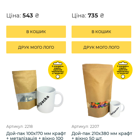
Ціна:
543
₴
Ціна:
735
₴
В КОШИК
В КОШИК
ДРУК МОГО ЛОГО
ДРУК МОГО ЛОГО
Артикул: 2218
Артикул: 2207
Дой-пак 100х170 мм крафт
Дой-пак 210х380 мм крафт
+ металізація + вікно 100
+ вікно 50 шт.