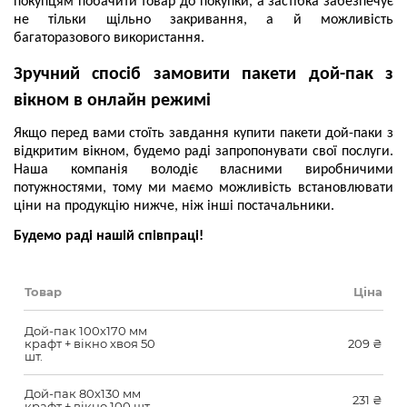
покупцям побачити товар до покупки, а застібка забезпечує
не тільки щільно закривання, а й можливість
багаторазового використання.
Зручний спосіб замовити пакети дой-пак з
вікном в онлайн режимі
Якщо перед вами стоїть завдання купити пакети дой-паки з
відкритим вікном, будемо раді запропонувати свої послуги.
Наша компанія володіє власними виробничими
потужностями, тому ми маємо можливість встановлювати
ціни на продукцію нижче, ніж інші постачальники.
Будемо раді нашій співпраці!
Товар
Ціна
Дой-пак 100х170 мм
крафт + вікно хвоя 50
209
₴
шт.
Дой-пак 80х130 мм
231
₴
крафт + вікно 100 шт.