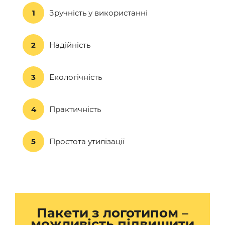
1
Зручність у використанні
2
Надійність
3
Екологічність
4
Практичність
5
Простота утилізації
Пакети з логотипом –
можливість підвищити