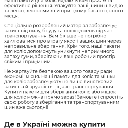
Наші пакети для коліс надають вам просте та
ефективне рішення. Упакуйте ваші шини швидко
та легко, зекономивши при цьому багато цінного
місця.
Спеціально розроблений матеріал забезпечує
захист від пилу, бруду та пошкоджень під час
транспортування. Вам більше не потрібно
хвилюватися про втрату якості ваших шин через
неправильне зберігання. Крім того, наші пакети
для коліс допоможуть уникнути неприємного
запаху гуми, зберігаючи ваш робочий простір
свіжим і приємним.
Не жертвуйте безпекою вашого товару ради
економії місця. Наші пакети для коліс та мішки
для коліс забезпечують не лише винятковий
захист, а й зручність під час транспортування.
Купити пакети для зберігання коліс або мішок
для коліс можна прямо зараз! Замовте і спростіть
свою роботу з зберігання та транспортуванням
шин вже сьогодні!
Де в Україні можна купити