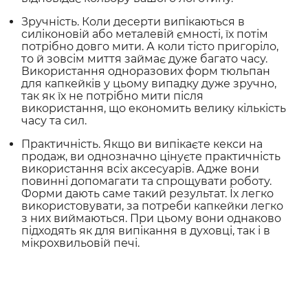
Зручність. Коли десерти випікаються в
силіконовій або металевій ємності, їх потім
потрібно довго мити. А коли тісто пригоріло,
то й зовсім миття займає дуже багато часу.
Використання одноразових форм тюльпан
для капкейків у цьому випадку дуже зручно,
так як їх не потрібно мити після
використання, що економить велику кількість
часу та сил.
Практичність. Якщо ви випікаєте кекси на
продаж, ви однозначно цінуєте практичність
використання всіх аксесуарів. Адже вони
повинні допомагати та спрощувати роботу.
Форми дають саме такий результат. Їх легко
використовувати, за потреби капкейки легко
з них виймаються. При цьому вони однаково
підходять як для випікання в духовці, так і в
мікрохвильовій печі.