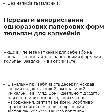
Без написів та малюнків.
Переваги використання
одноразових паперових форм
тюльпан для капкейків
Якщо ви печете капкейки для себе або на
продаж, скористайтеся паперовими формами
тюльпан. Завдяки їм ви отримаєте:
Візуальну привабливість десерту. Яскраві
форми надають капкейкам красивий і
унікальний вигляд. Вони ідеально підходять
для особливих випадків, таких як дні
народження, свята та вечірки. Особливо
красиво виглядає, коли колір форми
відповідає кольору вашого логотипу.