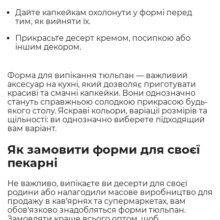
Дайте капкейкам охолонути у формі перед
тим, як вийняти їх.
Прикрасьте десерт кремом, посипкою або
іншим декором.
Форма для випікання тюльпан — важливий
аксесуар на кухні, який дозволяє приготувати
красиві та смачні капкейки. Вони однозначно
стануть справжньою солодкою прикрасою будь-
якого столу. Яскраві кольори, варіації розмірів та
щільності: ви однозначно виберете підходящий
вам варіант.
Як замовити форми для своєї
пекарні
Не важливо, випікаєте ви десерти для своєї
родини або налагодили масове виробництво для
продажу в кав'ярнях та супермаркетах, вам
обов'язково знадобляться форми тюльпан.
Замовляти краще всього оптом, щоб