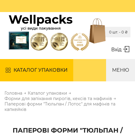
0 шт. -
0
₴
Вхід
КАТАЛОГ УПАКОВКИ
МЕНЮ
→
→
Головна
Каталог упаковки
→
Форми для запікання пирогів, кексів та мафинів
Паперові форми "Тюльпан / Лотос" для мафінів та
капкейків
ПАПЕРОВІ ФОРМИ "ТЮЛЬПАН /