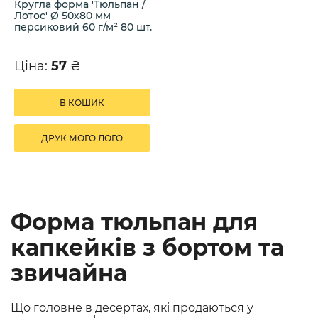
Кругла форма 'Тюльпан /
Лотос' Ø 50х80 мм
персиковий 60 г/м² 80 шт.
Ціна:
57
₴
В КОШИК
ДРУК МОГО ЛОГО
Форма тюльпан для
капкейків з бортом та
звичайна
Що головне в десертах, які продаються у