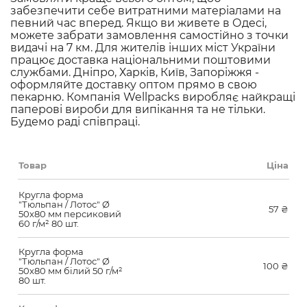
забезпечити себе витратними матеріалами на
певний час вперед. Якщо ви живете в Одесі,
можете забрати замовлення самостійно з точки
видачі на 7 км. Для жителів інших міст України
працює доставка національними поштовими
службами. Дніпро, Харків, Київ, Запоріжжя -
оформляйте доставку оптом прямо в свою
пекарню. Компанія Wellpacks виробляє найкращі
паперові вироби для випікання та не тільки.
Будемо раді співпраці.
Товар
Ціна
Кругла форма
"Тюльпан / Лотос" Ø
57
₴
50х80 мм персиковий
60 г/м² 80 шт.
Кругла форма
"Тюльпан / Лотос" Ø
100
₴
50х80 мм білий 50 г/м²
80 шт.