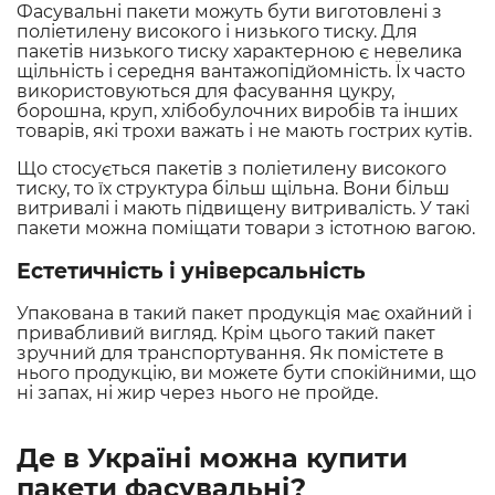
Фасувальні пакети можуть бути виготовлені з
поліетилену високого і низького тиску. Для
пакетів низького тиску характерною є невелика
щільність і середня вантажопідйомність. Їх часто
використовуються для фасування цукру,
борошна, круп, хлібобулочних виробів та інших
товарів, які трохи важать і не мають гострих кутів.
Що стосується пакетів з поліетилену високого
тиску, то їх структура більш щільна. Вони більш
витривалі і мають підвищену витривалість. У такі
пакети можна поміщати товари з істотною вагою.
Естетичність і універсальність
Упакована в такий пакет продукція має охайний і
привабливий вигляд. Крім цього такий пакет
зручний для транспортування. Як помістете в
нього продукцію, ви можете бути спокійними, що
ні запах, ні жир через нього не пройде.
Де в Україні можна купити
пакети фасувальні?