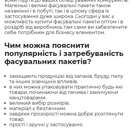
вони підуть до ваших більш уважних конкурентів.
Маленькі і великі фасувальні пакети також
незамінні і в побуті, так і в цілому сфера їх
застосування дуже широка. Сьогодні у вас є
можливість купити фасувальні пакети оптом і в
роздріб від виробника, там сами ви забезпечите
себе потрібним для бізнесу елементом.
Чим можна пояснити
популярність і затребуваність
фасувальних пакетів?
захищають продукцію від запахів, бруду, пилу
та інших зовнішніх впливів.
в них можна упаковувати практично будь-які
товари, починаючи від печива і закінчуючи
канцтоварами.
великий вибір розмірів.
матеріал є безпечним.
завдяки прозорості можна добре розглянути
товар.
прості і зручні у застосуванні.