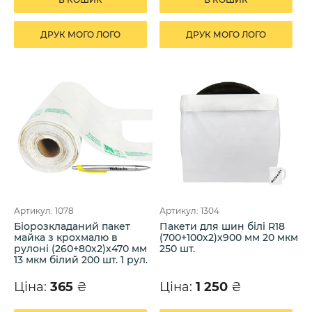
ДРУК МОГО ЛОГО
ДРУК МОГО ЛОГО
Артикул: 1078
Артикул: 1304
Біорозкладаний пакет
Пакети для шин білі R18
майка з крохмалю в
(700+100х2)х900 мм 20 мкм
рулоні (260+80х2)х470 мм
250 шт.
13 мкм білий 200 шт. 1 рул.
Ціна:
365
₴
Ціна:
1 250
₴