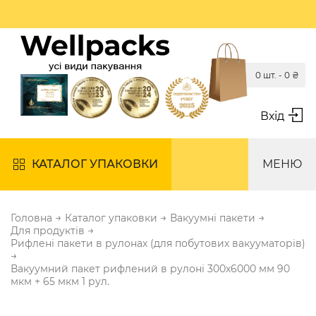
0 шт. -
0
₴
Вхід
КАТАЛОГ УПАКОВКИ
МЕНЮ
→
→
→
Головна
Каталог упаковки
Вакуумні пакети
→
Для продуктів
Рифлені пакети в рулонах (для побутових вакууматорів)
→
Вакуумний пакет рифлений в рулоні 300х6000 мм 90
мкм + 65 мкм 1 рул.