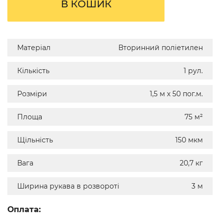
В КОШИК
Матеріал
Вторинний поліетилен
Кількість
1 рул.
Розміри
1,5 м х 50 пог.м.
Площа
75 м²
Щільність
150 мкм
Вага
20,7 кг
Ширина рукава в розвороті
3 м
Оплата: