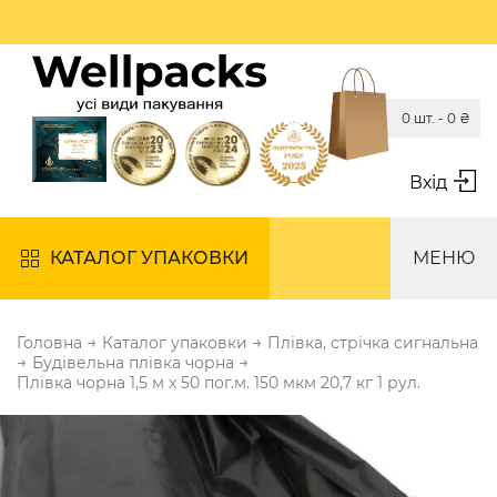
0 шт. -
0
₴
Вхід
КАТАЛОГ УПАКОВКИ
МЕНЮ
→
→
Головна
Каталог упаковки
Плівка, стрічка сигнальна
→
→
Будівельна плівка чорна
Плівка чорна 1,5 м х 50 пог.м. 150 мкм 20,7 кг 1 рул.