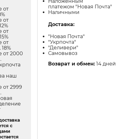
Наложенным
платежом "Новая Почта"
е от
Наличными
8%
е от
Доставка:
12%
е от
"Новая Почта"
 15%
"Укрпочта"
е от
"Деливери"
 18%
Самовывоз
е от 2000
.
Возврат и обмен:
14 дней
Укрпочта
в
за наш
е от 2999
.
Новая
тделение
т
доставка
тся с
дами
остается