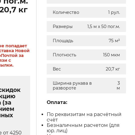
0 пог.м.
20,7 кг
Количество
1 рул.
Размеры
1,5 м х 50 пог.м.
Площадь
75 м²
не попадает
ставка Новой
Плотность
150 мкм
рПочтой за
язи с
сылки.
Вес
20,7 кг
Ширина рукава в
3
развороте
м
скидок
укцию
 (за
Оплата:
нием
По реквизитам на расчётный
чных
счёт
Безналичным расчетом (для
юр. лиц)
е от 4250