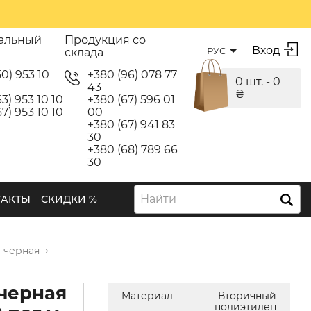
альный
Продукция со
Вход
РУС
склада
50) 953 10
+380 (96) 078 77
0 шт. -
0
43
₴
3) 953 10 10
+380 (67) 596 01
7) 953 10 10
00
+380 (67) 941 83
30
+380 (68) 789 66
30
Найти
ТАКТЫ
СКИДКИ %
→
 черная
черная
Материал
Вторичный
полиэтилен