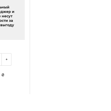
льный
еджер и
 несут
ости за
выгоду
+
1
₴