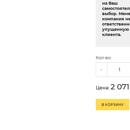
на Ваш
самостояте
выбор. Мен
компания не
ответственн
упущенную 
клиента.
Кол-во:
-
2 07
Цена:
В КОРЗИНУ