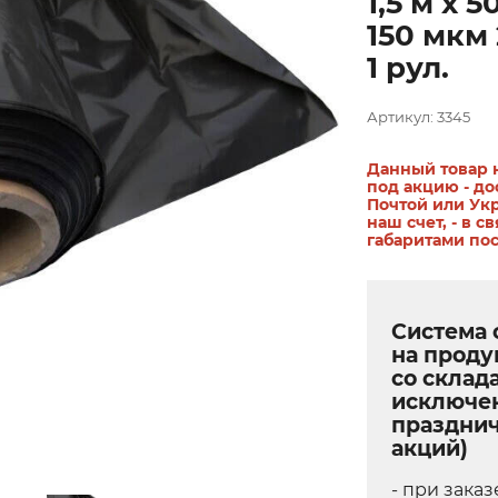
1,5 м х 5
150 мкм 
1 рул.
Артикул: 3345
Данный товар 
под акцию - до
Почтой или Ук
наш счет, - в св
габаритами по
Система 
на прод
со склада
исключе
праздни
акций)
- при заказ