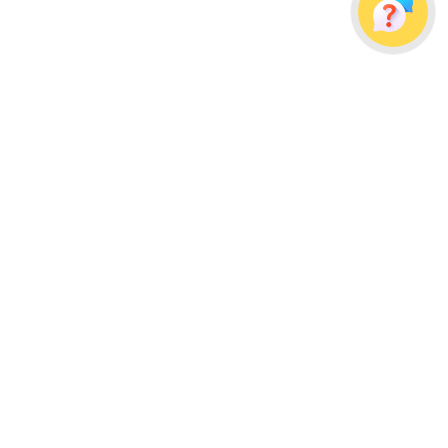
Украина, г. Одесса, ул. Дальницкая, д. 23/4
Почтовый адрес: 65091, г. Одесса, а/я 113
info@wellpacks.ua
Політика обміну і повернення товару
Публічна оферта
Создание сайта