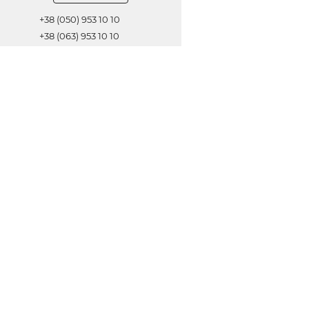
+38 (050) 953 10 10
+38 (063) 953 10 10
+38 (067) 953 10 10
Обратная связь
ОТПРАВИТЬ
© 2021 Все права защищены