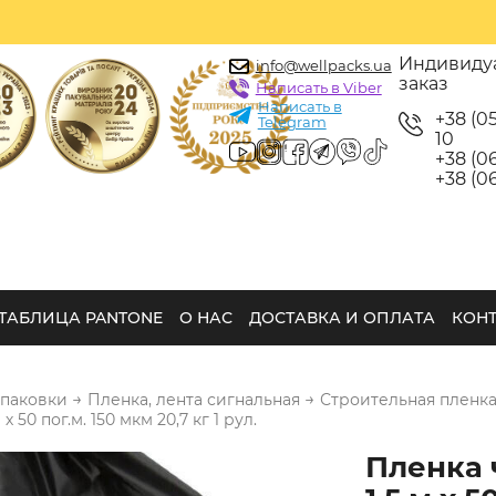
Индивиду
info@wellpacks.ua
заказ
Написать в Viber
Написать в
+38 (0
Telegram
10
+38 (06
+38 (06
ТАБЛИЦА PANTONE
О НАС
ДОСТАВКА И ОПЛАТА
КОН
→
→
упаковки
Пленка, лента сигнальная
Строительная пленка
х 50 пог.м. 150 мкм 20,7 кг 1 рул.
Пленка 