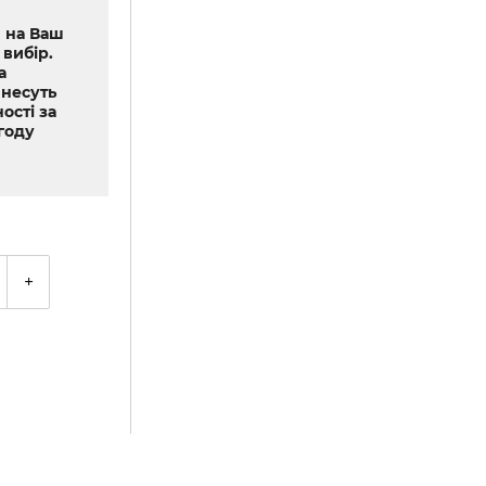
 на Ваш
 вибір.
а
 несуть
ості за
году
+