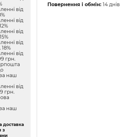
%
Повернення і обмін:
14 днів
ленні від
8%
ленні від
12%
ленні від
 15%
ленні від
 18%
ленні від
9 грн.
крпошта
до
 за наш
ленні від
9 грн.
Нова
 за наш
 доставка
 з
ами