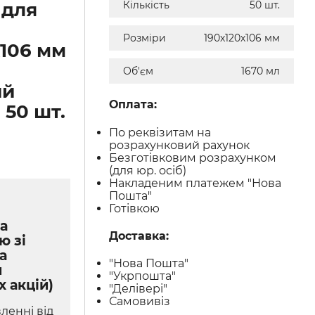
 для
Кількість
50 шт.
Розміри
190х120х106 мм
х106 мм
Об'єм
1670 мл
ий
Оплата:
 50 шт.
По реквізитам на
розрахунковий рахунок
Безготівковим розрахунком
(для юр. осіб)
Накладеним платежем "Нова
Пошта"
Готівкою
а
Доставка:
ю зі
а
"Нова Пошта"
м
"Укрпошта"
х акцій)
"Делівері"
Самовивіз
ленні від