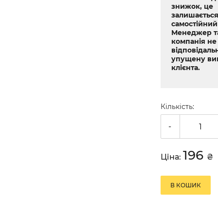
знижок, це
залишається
самостійний
Менеджер т
компанія не
відповідальн
упущену ви
клієнта.
Кількість:
-
196
Ціна:
₴
В КОШИК