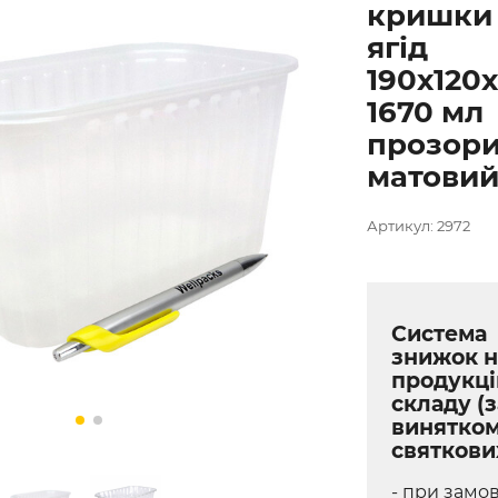
кришки
ягід
190х120
1670 мл
прозор
матовий
Артикул: 2972
Система
знижок н
продукці
складу (з
винятко
святкови
- при замов