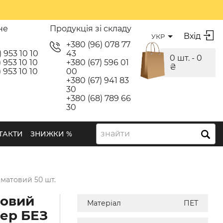
не
Продукція зі складу
Вхід
УКР
я
+380 (96) 078 77
) 953 10 10
43
0 шт. -
0
 953 10 10
+380 (67) 596 01
₴
 953 10 10
00
+380 (67) 941 83
30
+380 (68) 789 66
30
знайти
ТАКТИ
ЗНИЖКИ %
матовий 50 шт.
ковий
Матеріал
ПЕТ
ер БЕЗ