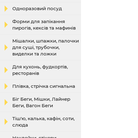
Одноразовий посуд
Форми для запікання
пирогів, кексів та мафинів
Мішалки, шпажки, палочки
для суші, трубочки,
виделки та ложки
Для кухонь, фудкортів,
ресторанів
Плівка, стрічка сигнальна
Біг Беги, Мішки, Лайнер
Беги, Вагон Беги
Тіш'ю, калька, кафін, соти,
слюда
Наклейки, стікери,