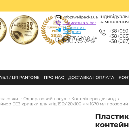
Індивідуаль
info@wellpacks.ua
замовленн
Написати в Viber
Написати в
+38 (050
Telegram
+38 (063)
+38 (067)
АБЛИЦЯ PANTONE
ПРО НАС
ДОСТАВКА І ОПЛАТА
КОН
→
→
→
упаковки
Одноразовий посуд
Контейнери для ягід
нер БЕЗ кришки для ягід 190х120х106 мм 1670 мл прозорий 
Пласти
контейн