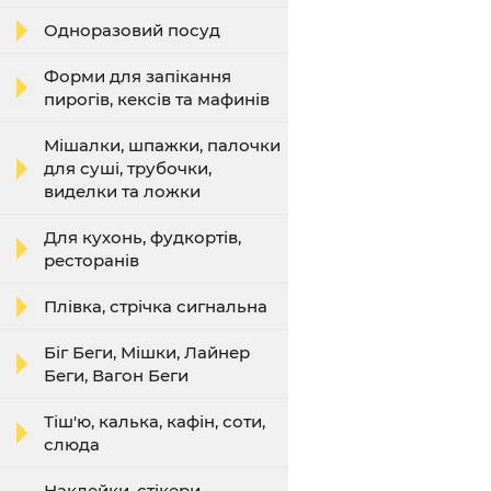
Одноразовий посуд
Форми для запікання
пирогів, кексів та мафинів
Мішалки, шпажки, палочки
для суші, трубочки,
виделки та ложки
Для кухонь, фудкортів,
ресторанів
Плівка, стрічка сигнальна
Біг Беги, Мішки, Лайнер
Беги, Вагон Беги
Тіш'ю, калька, кафін, соти,
слюда
Наклейки, стікери,