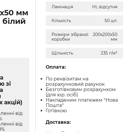
Ламінація
Ні, відсутня
х50 мм
 білий
Кількість
50 шт.
Розміри зібраної
200х200х50
коробки
мм
Щільність
235 г/м²
Оплата:
а
По реквізитам на
ю зі
розрахунковий рахунок
Безготівковим розрахунком
а
(для юр. осіб)
м
Накладеним платежем "Нова
х акцій)
Пошта"
Готівкою
ленні від
%
Доставка:
ленні від
8%