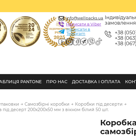
Індивідуаль
info@wellpacks.ua
замовленн
Написати в Viber
Написати в
+38 (050
Telegram
+38 (063)
+38 (067)
АБЛИЦЯ PANTONE
ПРО НАС
ДОСТАВКА І ОПЛАТА
КОН
→
→
→
упаковки
Самозбірні коробки
Коробки під десерти
 під десерт 200х200х50 мм з вікном білий 50 шт.
Коробк
самозбі