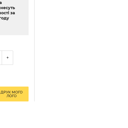
а
 несуть
ості за
году
+
ДРУК МОГО
ЛОГО