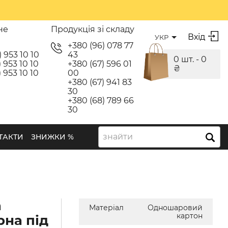
не
Продукція зі складу
Вхід
УКР
я
+380 (96) 078 77
) 953 10 10
43
0 шт. -
0
 953 10 10
+380 (67) 596 01
₴
 953 10 10
00
+380 (67) 941 83
30
+380 (68) 789 66
30
знайти
ТАКТИ
ЗНИЖКИ %
а
Матеріал
Одношаровий
картон
рна під