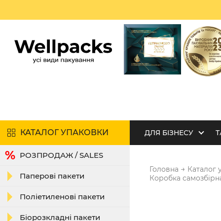
КАТАЛОГ УПАКОВКИ
ДЛЯ БІЗНЕСУ
Т
РОЗПРОДАЖ / SALES
→
Головна
Каталог 
Паперові пакети
Коробка самозбірна
Поліетиленові пакети
Біорозкладні пакети