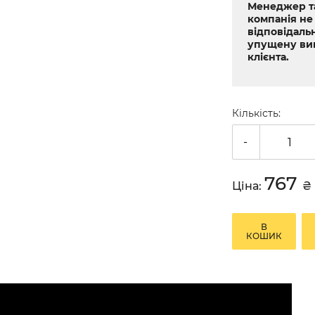
Менеджер т
компанія не
відповідальн
упущену ви
клієнта.
Кількість:
-
767
Ціна:
₴
В
КОШИК