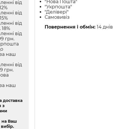
"Нова Пошта"
ленні від
"Укрпошта"
12%
"Делівері"
ленні від
Самовивіз
 15%
ленні від
Повернення і обмін:
14 днів
 18%
ленні від
9 грн.
крпошта
до
 за наш
ленні від
9 грн.
Нова
 за наш
 доставка
 з
ами
 на Ваш
 вибір.