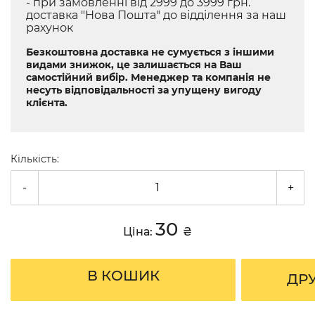
- при замовленні від 2999 до 3999 грн.
доставка "Нова Пошта" до відділення за наш
рахунок
Безкоштовна доставка не сумується з іншими
видами знижок, це залишається на Ваш
самостійний вибір. Менеджер та компанія не
несуть відповідальності за упущену вигоду
клієнта.
Кількість:
-
+
30
Ціна:
₴
В КОШИК
ДР