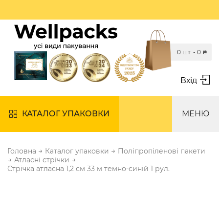
0 шт. -
0
₴
Вхід
КАТАЛОГ УПАКОВКИ
МЕНЮ
→
→
Головна
Каталог упаковки
Поліпропіленові пакети
→
→
Атласні стрічки
Стрічка атласна 1,2 см 33 м темно-синій 1 рул.