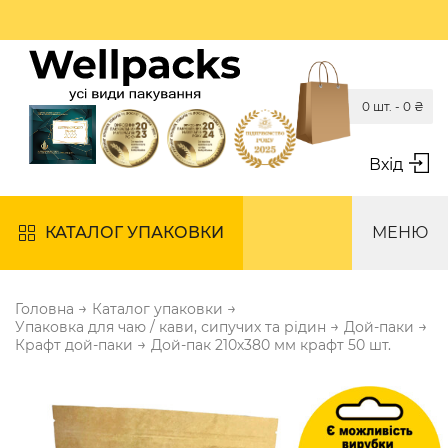
0 шт. -
0
₴
Вхід
КАТАЛОГ УПАКОВКИ
МЕНЮ
→
→
Головна
Каталог упаковки
→
→
Упаковка для чаю / кави, сипучих та рідин
Дой-паки
→
Крафт дой-паки
Дой-пак 210х380 мм крафт 50 шт.