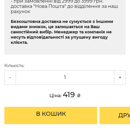
- при замовленні від 2999 до 3999 грн.
доставка "Нова Пошта" до відділення за наш
рахунок
Безкоштовна доставка не сумується з іншими
видами знижок, це залишається на Ваш
самостійний вибір. Менеджер та компанія не
несуть відповідальності за упущену вигоду
клієнта.
Кількість:
-
+
419
Ціна:
₴
В КОШИК
ДР