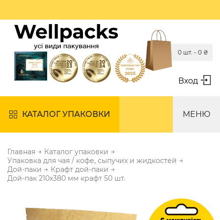
0 шт. -
0
₴
Вход
КАТАЛОГ УПАКОВКИ
МЕНЮ
→
→
Главная
Каталог упаковки
→
Упаковка для чая / кофе, сыпучих и жидкостей
→
→
Дой-паки
Крафт дой-паки
Дой-пак 210х380 мм крафт 50 шт.