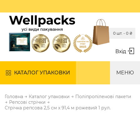
0 шт. -
0
₴
Вхід
КАТАЛОГ УПАКОВКИ
МЕНЮ
→
→
Головна
Каталог упаковки
Поліпропіленові пакети
→
→
Репсові стрічки
Стрічка репсова 2,5 см х 91,4 м рожевий 1 рул.