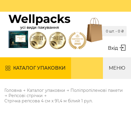
0 шт. -
0
₴
Вхід
КАТАЛОГ УПАКОВКИ
МЕНЮ
→
→
Головна
Каталог упаковки
Поліпропіленові пакети
→
→
Репсові стрічки
Стрічка репсова 4 см х 91,4 м білий 1 рул.