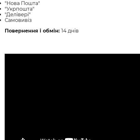
"Нова Пошта"
"Укрпошта"
"Делівері"
Самовивіз
Повернення і обмін:
14 днів