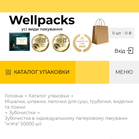
0 шт. -
0
₴
Вхід
КАТАЛОГ УПАКОВКИ
МЕНЮ
→
→
Головна
Каталог упаковки
Мішалки, шпажки, палочки для суші, трубочки, виделки
та ложки
→
→
Зубочистки
Зубочистка в індивідуальному паперовому пакуванні
"м'ята" 50000 шт.