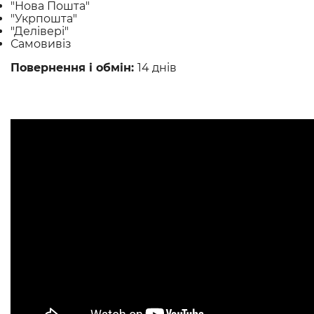
"Нова Пошта"
"Укрпошта"
"Делівері"
Самовивіз
Повернення і обмін:
14 днів