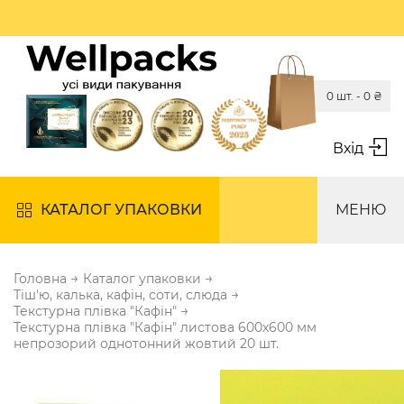
0 шт. -
0
₴
Вхід
КАТАЛОГ УПАКОВКИ
МЕНЮ
→
→
Головна
Каталог упаковки
→
Тіш'ю, калька, кафін, соти, слюда
→
Текстурна плівка "Кафін"
Текстурна плівка "Кафін" листова 600х600 мм
непрозорий однотонний жовтий 20 шт.