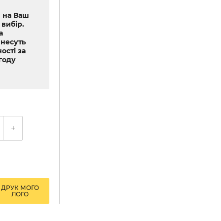
 на Ваш
 вибір.
а
 несуть
ості за
году
+
ДРУК МОГО
ЛОГО