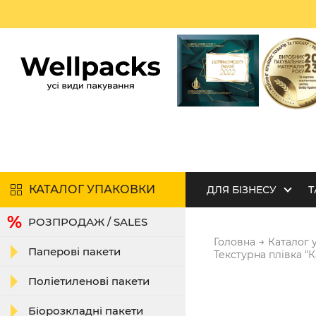
КАТАЛОГ УПАКОВКИ
ДЛЯ БІЗНЕСУ
Т
РОЗПРОДАЖ / SALES
→
Головна
Каталог 
Паперові пакети
Текстурна плівка "
Поліетиленові пакети
Біорозкладні пакети