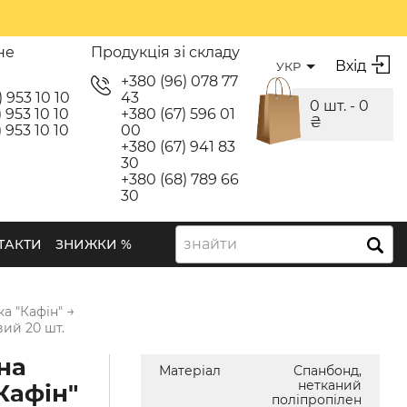
не
Продукція зі складу
Вхід
УКР
я
+380 (96) 078 77
) 953 10 10
43
0 шт. -
0
 953 10 10
+380 (67) 596 01
₴
 953 10 10
00
+380 (67) 941 83
30
+380 (68) 789 66
30
знайти
ТАКТИ
ЗНИЖКИ %
→
ка "Кафін"
ий 20 шт.
на
Матеріал
Спанбонд,
нетканий
Кафін"
поліпропілен