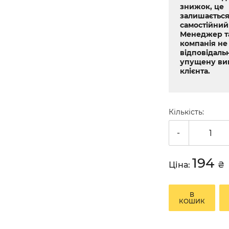
знижок, це
залишається
самостійний
Менеджер т
компанія не
відповідальн
упущену ви
клієнта.
Кількість:
-
194
Ціна:
₴
В
КОШИК