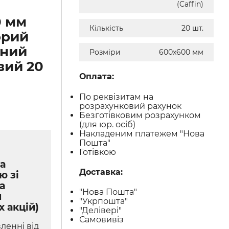
(Caffin)
0 мм
Кількість
20 шт.
орий
нний
Розміри
600х600 мм
вий 20
Оплата:
По реквізитам на
розрахунковий рахунок
Безготівковим розрахунком
(для юр. осіб)
Накладеним платежем "Нова
Пошта"
Готівкою
а
Доставка:
ю зі
а
"Нова Пошта"
м
"Укрпошта"
х акцій)
"Делівері"
Самовивіз
ленні від