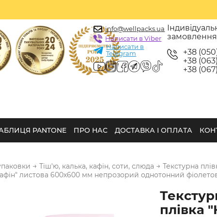
Індивідуаль
info@wellpacks.ua
замовленн
Написати в Viber
Написати в
+38 (050
Telegram
+38 (063)
+38 (067)
АБЛИЦЯ PANTONE
ПРО НАС
ДОСТАВКА І ОПЛАТА
КОН
→
→
упаковки
Тіш'ю, калька, кафін, соти, слюда
Текстурна плів
Кафін" листова 600х600 мм непрозорий однотонний фіолетов
Текстур
плівка "