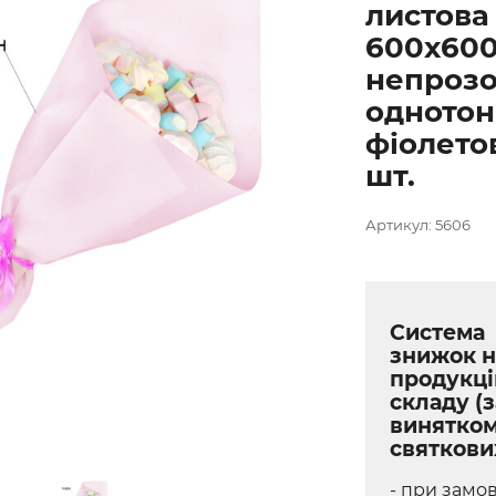
листова
600х60
непроз
одното
фіолето
шт.
Артикул: 5606
Система
знижок н
продукці
складу (з
винятко
святкови
- при замов