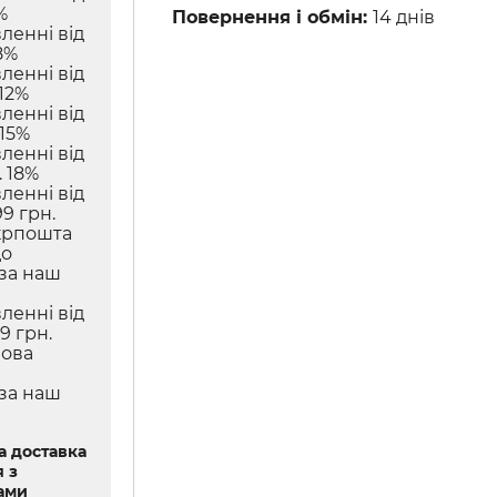
%
Повернення і обмін:
14 днів
ленні від
8%
ленні від
12%
ленні від
 15%
ленні від
 18%
ленні від
9 грн.
крпошта
до
 за наш
ленні від
9 грн.
Нова
 за наш
 доставка
 з
ами