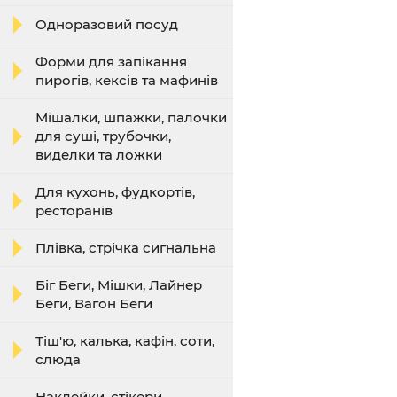
Одноразовий посуд
Форми для запікання
пирогів, кексів та мафинів
Мішалки, шпажки, палочки
для суші, трубочки,
виделки та ложки
Для кухонь, фудкортів,
ресторанів
Плівка, стрічка сигнальна
Біг Беги, Мішки, Лайнер
Беги, Вагон Беги
Тіш'ю, калька, кафін, соти,
слюда
Наклейки, стікери,