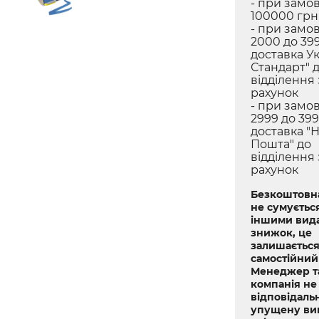
- при замов
100000 грн.
- при замов
2000 до 399
доставка У
Стандарт" 
відділення
рахунок
- при замов
2999 до 399
доставка "
Пошта" до
відділення
рахунок
Безкоштовна
не сумується
іншими вид
знижок, це
залишається
самостійний
Менеджер т
компанія не
відповідальн
упущену ви