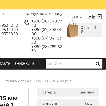
не
Продукція зі складу
Вхід
УКР
я
+380 (96) 078 77
) 953 10 10
43
0 шт. -
0
 953 10 10
+380 (67) 596 01
₴
 953 10 10
00
+380 (67) 941 83
30
+380 (68) 789 66
30
знайти
ТАКТИ
ЗНИЖКИ %
→
Стрічка кіперна 15 мм 100 м синій 1 рул.
Матеріал
Бавовна
 15 мм
ній 1
Кількість
1 рул.