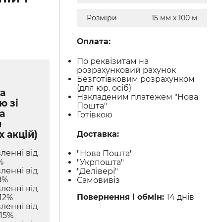
Розміри
15 мм х 100 м
Оплата:
По реквізитам на
розрахунковий рахунок
Безготівковим розрахунком
(для юр. осіб)
а
Накладеним платежем "Нова
ю зі
Пошта"
а
Готівкою
м
х акцій)
Доставка:
ленні від
"Нова Пошта"
%
"Укрпошта"
ленні від
"Делівері"
8%
Самовивіз
ленні від
Повернення і обмін:
14 днів
12%
ленні від
 15%