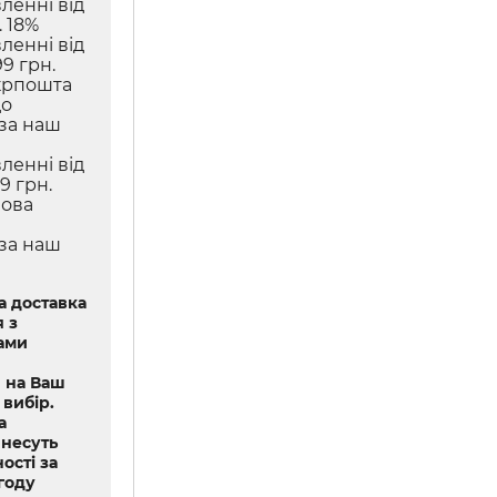
ленні від
 18%
ленні від
9 грн.
крпошта
до
 за наш
ленні від
9 грн.
Нова
 за наш
 доставка
 з
ами
 на Ваш
 вибір.
а
 несуть
ості за
году