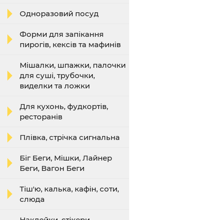
Одноразовий посуд
Форми для запікання
пирогів, кексів та мафинів
Мішалки, шпажки, палочки
для суші, трубочки,
виделки та ложки
Для кухонь, фудкортів,
ресторанів
Плівка, стрічка сигнальна
Біг Беги, Мішки, Лайнер
Беги, Вагон Беги
Тіш'ю, калька, кафін, соти,
слюда
Наклейки, стікери,