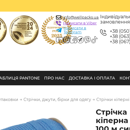
Індивідуаль
info@wellpacks.ua
замовленн
Написати в Viber
Написати в
+38 (050
Telegram
+38 (063)
+38 (067)
АБЛИЦЯ PANTONE
ПРО НАС
ДОСТАВКА І ОПЛАТА
КОН
→
→
упаковки
Стрічки, джути, бірки для одягу
Стрічки кіперні
Стрічка
кіперна
100 м си