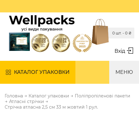
0 шт. -
0
₴
Вхід
КАТАЛОГ УПАКОВКИ
МЕНЮ
→
→
Головна
Каталог упаковки
Поліпропіленові пакети
→
→
Атласні стрічки
Стрічка атласна 2,5 см 33 м жовтий 1 рул.