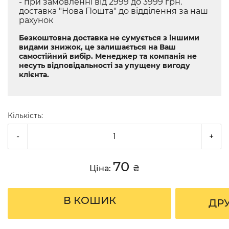
- при замовленні від 2999 до 3999 грн.
доставка "Нова Пошта" до відділення за наш
рахунок
Безкоштовна доставка не сумується з іншими
видами знижок, це залишається на Ваш
самостійний вибір. Менеджер та компанія не
несуть відповідальності за упущену вигоду
клієнта.
Кількість:
-
+
70
Ціна:
₴
В КОШИК
ДР