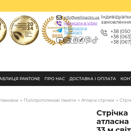
Індивідуаль
info@wellpacks.ua
замовленн
Написати в Viber
Написати в
+38 (050
Telegram
+38 (063)
+38 (067)
АБЛИЦЯ PANTONE
ПРО НАС
ДОСТАВКА І ОПЛАТА
КОН
→
→
→
упаковки
Поліпропіленові пакети
Атласні стрічки
Стріч
Стрічка
атласна 
33 м сві