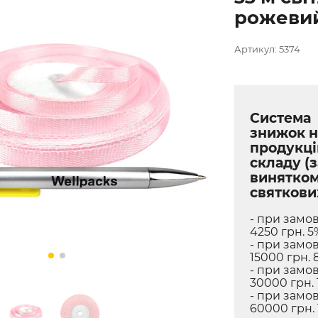
рожевий
Артикул: 5374
Система
знижок н
продукці
складу (з
винятко
святкови
- при замов
4250 грн. 5
- при замов
15000 грн. 
- при замов
30000 грн. 
- при замов
60000 грн.