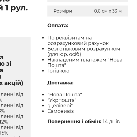
 1 рул.
Розміри
0,6 см х 33 м
Оплата:
По реквізитам на
розрахунковий рахунок
Безготівковим розрахунком
(для юр. осіб)
а
Накладеним платежем "Нова
ю зі
Пошта"
а
Готівкою
м
х акцій)
Доставка:
ленні від
"Нова Пошта"
%
"Укрпошта"
ленні від
"Делівері"
8%
Самовивіз
ленні від
Повернення і обмін:
14 днів
12%
ленні від
 15%