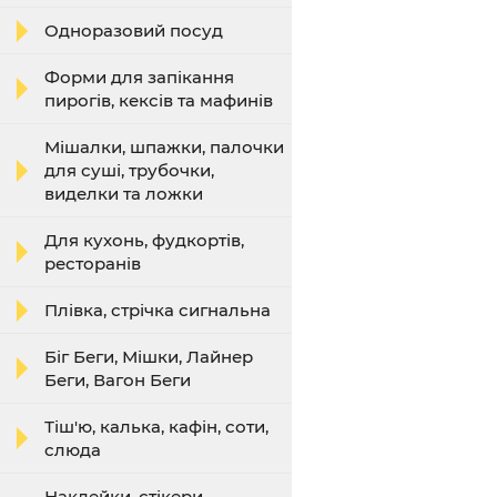
Одноразовий посуд
Форми для запікання
пирогів, кексів та мафинів
Мішалки, шпажки, палочки
для суші, трубочки,
виделки та ложки
Для кухонь, фудкортів,
ресторанів
Плівка, стрічка сигнальна
Біг Беги, Мішки, Лайнер
Беги, Вагон Беги
Тіш'ю, калька, кафін, соти,
слюда
Наклейки, стікери,