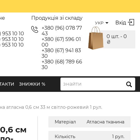
не
Продукція зі складу
Вхід
УКР
я
+380 (96) 078 77
) 953 10 10
43
0 шт. -
0
 953 10 10
+380 (67) 596 01
₴
 953 10 10
00
+380 (67) 941 83
30
+380 (68) 789 66
30
знайти
ТАКТИ
ЗНИЖКИ %
ка атласна 0,6 см 33 м світло-рожевий 1 рул.
Матеріал
Атласна тканина
0,6 см
тло-
Кількість
1 рул.