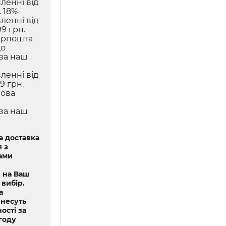
ленні від
 18%
ленні від
9 грн.
крпошта
до
 за наш
ленні від
9 грн.
Нова
 за наш
 доставка
 з
ами
 на Ваш
 вибір.
а
 несуть
ості за
году