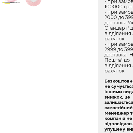
- при замов
100000 грн.
- при замов
2000 до 399
доставка У
Стандарт" 
відділення
рахунок
- при замов
2999 до 399
доставка "
Пошта" до
відділення
рахунок
Безкоштовна
не сумується
іншими вид
знижок, це
залишається
самостійний
Менеджер т
компанія не
відповідальн
упущену ви