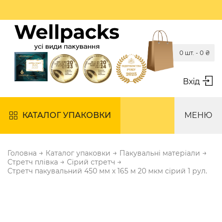
0 шт. -
0
₴
Вхід
КАТАЛОГ УПАКОВКИ
МЕНЮ
→
→
→
Головна
Каталог упаковки
Пакувальні матеріали
→
→
Стретч плівка
Сірий стретч
Стретч пакувальний 450 мм х 165 м 20 мкм сірий 1 рул.