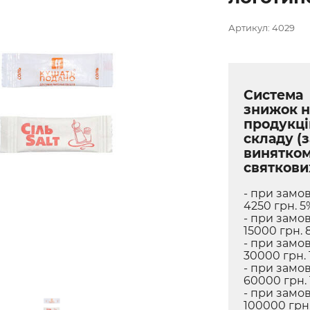
Артикул: 4029
Система
знижок н
продукці
складу (з
винятко
святкови
- при замов
4250 грн. 5
- при замов
15000 грн. 
- при замов
30000 грн. 
- при замов
60000 грн.
- при замов
100000 грн.