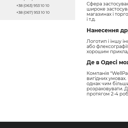
Сфера застосуван
+38 (063) 953 10 10
широке застосув
+38 (067) 953 10 10
магазинах і торг
і т.д.
Нанесення др
Логотип і іншу 
або флексографії
хорошим приклад
Де в Одесі мо
Компанія "WellPa
вигідних умовах.
однак чим більш
розраховувати. Д
протягом 2-4 роб