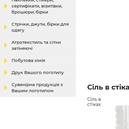
сертифікати, візитівки,
брошюри, бірки
Стрічки, джути, бірки для
одягу
Агротекстиль та сітки
затіняючі
Побутова хімія
Друк Вашого логотипу
Сувенірна продукція з
Сіль в стік
Вашим логотипом
Сіль в
стіках