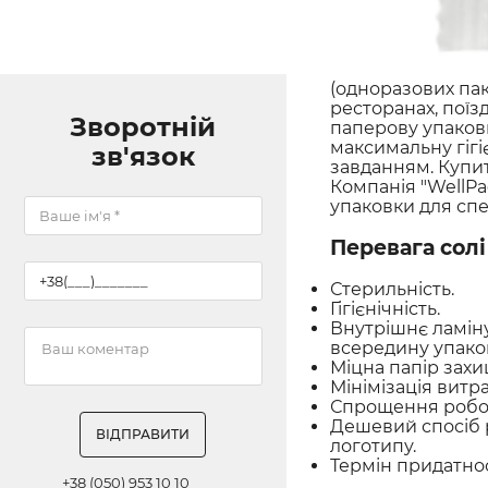
(одноразових пак
ресторанах, поїзда
Зворотній
паперову упаковк
максимальну гігі
зв'язок
завданням. Купити
Компанія "WellPa
упаковки для спе
Перевага солі 
Стерильність.
Гігієнічність.
Внутрішнє ламіну
всередину упако
Міцна папір захи
Мінімізація витра
Спрощення робот
Дешевий спосіб 
ВІДПРАВИТИ
логотипу.
Термін придатност
+38 (050) 953 10 10