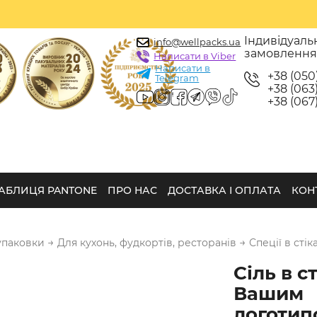
Індивідуаль
info@wellpacks.ua
замовленн
Написати в Viber
Написати в
+38 (050
Telegram
+38 (063)
+38 (067)
АБЛИЦЯ PANTONE
ПРО НАС
ДОСТАВКА І ОПЛАТА
КОН
→
→
упаковки
Для кухонь, фудкортів, ресторанів
Спеції в стік
Сіль в ст
Вашим
логотип