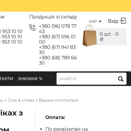
не
Продукція зі складу
Вхід
УКР
я
+380 (96) 078 77
) 953 10 10
43
0 шт. -
0
 953 10 10
+380 (67) 596 01
₴
 953 10 10
00
+380 (67) 941 83
30
+380 (68) 789 66
30
знайти
ТАКТИ
ЗНИЖКИ %
→
ах
Сіль в стіках з Вашим логотипом
іках з
Оплата:
ом
По реквізитам на