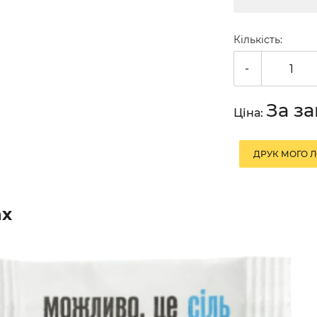
Кількість:
-
За з
Ціна:
ДРУК МОГО 
ах