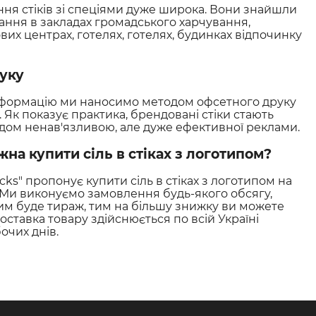
ня стіків зі спеціями дуже широка. Вони знайшли
ання в закладах громадського харчування,
ових центрах, готелях, готелях, будинках відпочинку
уку
інформацію ми наносимо методом офсетного друку
. Як показує практика, брендовані стіки стають
ом ненав'язливою, але дуже ефективної реклами.
жна купити сіль в стіках з логотипом?
cks" пропонує купити сіль в стіках з логотипом на
 Ми виконуємо замовлення будь-якого обсягу,
им буде тираж, тим на більшу знижку ви можете
оставка товару здійснюється по всій Україні
очих днів.