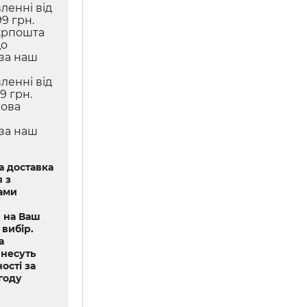
ленні від
9 грн.
крпошта
до
 за наш
ленні від
9 грн.
Нова
 за наш
 доставка
 з
ами
 на Ваш
 вибір.
а
 несуть
ості за
году