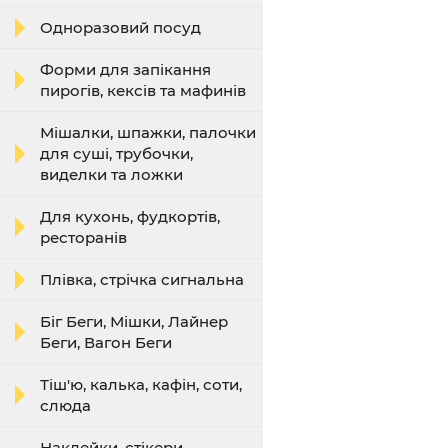
Одноразовий посуд
Форми для запікання
пирогів, кексів та мафинів
Мішалки, шпажки, палочки
для суші, трубочки,
виделки та ложки
Для кухонь, фудкортів,
ресторанів
Плівка, стрічка сигнальна
Біг Беги, Мішки, Лайнер
Беги, Вагон Беги
Тіш'ю, калька, кафін, соти,
слюда
Наклейки, стікери,