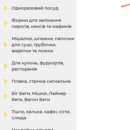
Одноразовий посуд
Форми для запікання
пирогів, кексів та мафинів
Мішалки, шпажки, палочки
для суші, трубочки,
виделки та ложки
Для кухонь, фудкортів,
ресторанів
Плівка, стрічка сигнальна
Біг Беги, Мішки, Лайнер
Беги, Вагон Беги
Тіш'ю, калька, кафін, соти,
слюда
Наклейки, стікери,