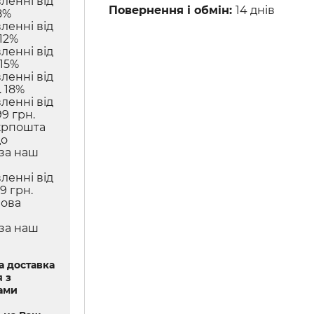
ленні від
Повернення і обмін:
14 днів
8%
ленні від
12%
ленні від
 15%
ленні від
 18%
ленні від
9 грн.
крпошта
до
 за наш
ленні від
9 грн.
Нова
 за наш
 доставка
 з
ами