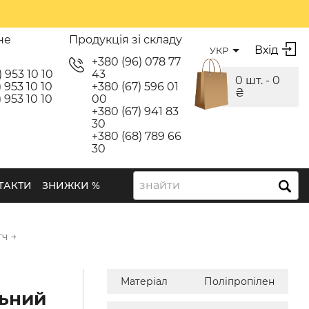
не
Продукція зі складу
Вхід
УКР
я
+380 (96) 078 77
) 953 10 10
43
0 шт. -
0
 953 10 10
+380 (67) 596 01
₴
 953 10 10
00
+380 (67) 941 83
30
+380 (68) 789 66
30
знайти
ТАКТИ
ЗНИЖКИ %
→
тч
Матеріал
Поліпропілен
ьний