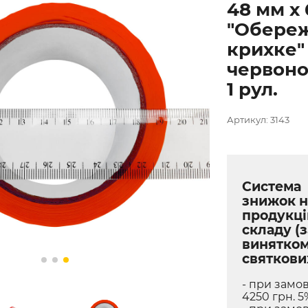
48 мм х 
"Обере
крихке"
червоно
1 рул.
Артикул: 3143
Система
знижок н
продукці
складу (з
винятко
святкови
- при замов
4250 грн. 5