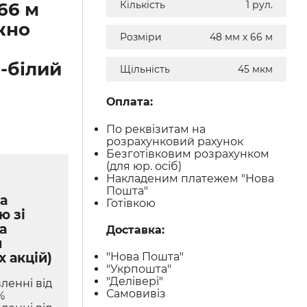
66 м
Кількість
1 рул.
жно
Розміри
48 мм х 66 м
-білий
Щільність
45 мкм
Оплата:
По реквізитам на
розрахунковий рахунок
Безготівковим розрахунком
(для юр. осіб)
Накладеним платежем "Нова
Пошта"
а
Готівкою
ю зі
а
Доставка:
м
х акцій)
"Нова Пошта"
"Укрпошта"
"Делівері"
ленні від
Самовивіз
%