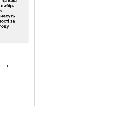
 на Ваш
 вибір.
а
 несуть
ості за
году
+