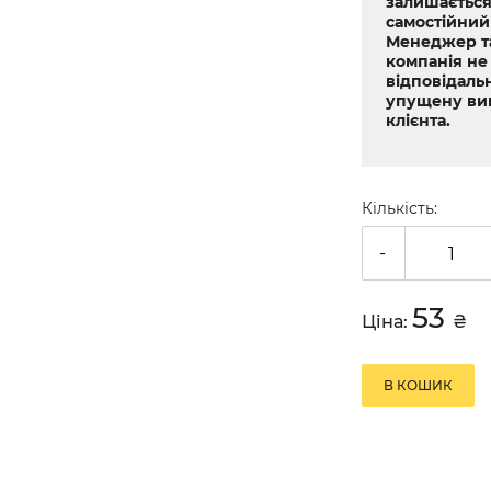
залишається
самостійний
Менеджер т
компанія не
відповідальн
упущену ви
клієнта.
Кількість:
-
53
Ціна:
₴
В КОШИК