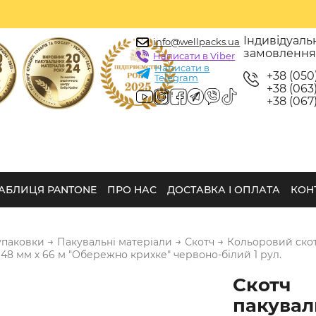
Індивідуаль
info@wellpacks.ua
замовленн
Написати в Viber
Написати в
+38 (050
Telegram
+38 (063)
+38 (067)
АБЛИЦЯ PANTONE
ПРО НАС
ДОСТАВКА І ОПЛАТА
КОН
→
→
→
упаковки
Пакувальні матеріали
Скотч
Кольоровий ско
48 мм х 66 м "Обережно крихке" червоно-білий 1 рул.
Скотч
пакувал