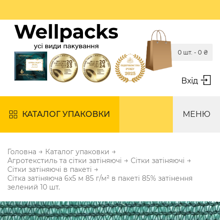
0 шт. -
0
₴
Вхід
КАТАЛОГ УПАКОВКИ
МЕНЮ
→
→
Головна
Каталог упаковки
→
→
Агротекстиль та сітки затіняючі
Сітки затіняючі
→
Сітки затіняючі в пакеті
Сітка затіняюча 6х5 м 85 г/м² в пакеті 85% затінення
зелений 10 шт.