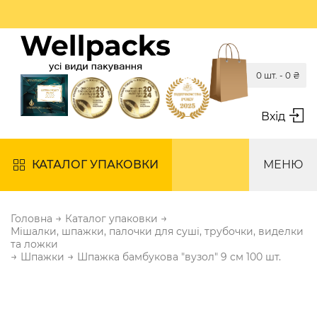
0 шт. -
0
₴
Вхід
КАТАЛОГ УПАКОВКИ
МЕНЮ
→
→
Головна
Каталог упаковки
Мішалки, шпажки, палочки для суші, трубочки, виделки
та ложки
→
→
Шпажки
Шпажка бамбукова "вузол" 9 см 100 шт.