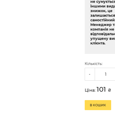
не сумується
іншими вид
знижок, це
залишається
самостійний
Менеджер т
компанія не
відповідальн
упущену ви
клієнта.
Кількість:
-
101
Ціна:
₴
В КОШИК