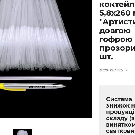
коктейл
5,8х260
"Артисти
довгою
гофрою
прозори
шт.
Артикул: 7452
Система
знижок н
продукці
складу (з
винятко
святкови