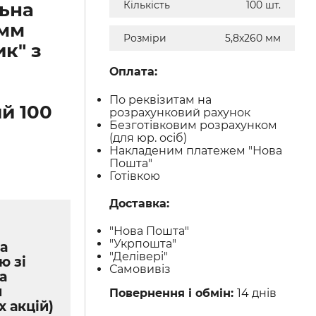
ьна
Кількість
100 шт.
 мм
Розміри
5,8х260 мм
к" з
Оплата:
По реквізитам на
й 100
розрахунковий рахунок
Безготівковим розрахунком
(для юр. осіб)
Накладеним платежем "Нова
Пошта"
Готівкою
Доставка:
"Нова Пошта"
"Укрпошта"
а
"Делівері"
ю зі
Самовивіз
а
м
Повернення і обмін:
14 днів
х акцій)