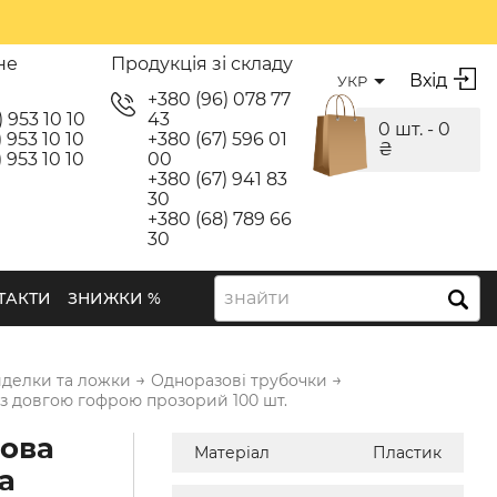
не
Продукція зі складу
Вхід
УКР
я
+380 (96) 078 77
) 953 10 10
43
0 шт. -
0
 953 10 10
+380 (67) 596 01
₴
 953 10 10
00
+380 (67) 941 83
30
+380 (68) 789 66
30
знайти
ТАКТИ
ЗНИЖКИ %
→
→
иделки та ложки
Одноразові трубочки
 з довгою гофрою прозорий 100 шт.
ова
Матеріал
Пластик
а