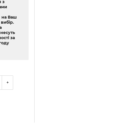
 з
ами
 на Ваш
 вибір.
а
 несуть
ості за
году
+