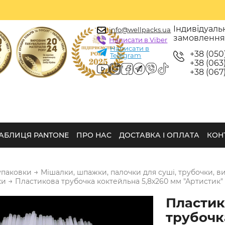
Індивідуаль
info@wellpacks.ua
замовленн
Написати в Viber
Написати в
+38 (050
Telegram
+38 (063)
+38 (067)
АБЛИЦЯ PANTONE
ПРО НАС
ДОСТАВКА І ОПЛАТА
КОН
→
упаковки
Мішалки, шпажки, палочки для суші, трубочки, в
→
ки
Пластикова трубочка коктейльна 5,8х260 мм "Артистик"
Пластик
трубочк