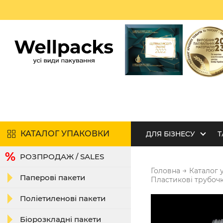
КАТАЛОГ УПАКОВКИ
ДЛЯ БІЗНЕСУ
Т
РОЗПРОДАЖ / SALES
→
Головна
Каталог 
Паперові пакети
Пластикові трубоч
Поліетиленові пакети
Біорозкладні пакети