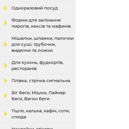
Одноразовий посуд
Форми для запікання
пирогів, кексів та мафинів
Мішалки, шпажки, палочки
для суші, трубочки,
виделки та ложки
Для кухонь, фудкортів,
ресторанів
Плівка, стрічка сигнальна
Біг Беги, Мішки, Лайнер
Беги, Вагон Беги
Тіш'ю, калька, кафін, соти,
слюда
Наклейки, стікери,