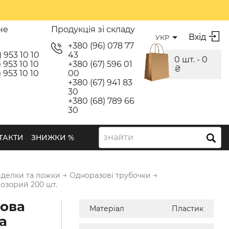
не
Продукція зі складу
Вхід
УКР
я
+380 (96) 078 77
) 953 10 10
43
0 шт. -
0
 953 10 10
+380 (67) 596 01
₴
 953 10 10
00
+380 (67) 941 83
30
+380 (68) 789 66
30
знайти
ТАКТИ
ЗНИЖКИ %
→
→
иделки та ложки
Одноразові трубочки
розорий 200 шт.
ова
Матеріал
Пластик
а