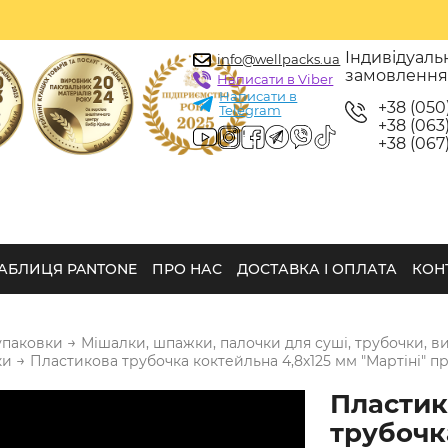
Індивідуаль
info@wellpacks.ua
замовленн
Написати в Viber
Написати в
+38 (050
Telegram
+38 (063)
+38 (067)
АБЛИЦЯ PANTONE
ПРО НАС
ДОСТАВКА І ОПЛАТА
КОН
→
упаковки
Мішалки, шпажки, палочки для суші, трубочки, в
→
ки
Пластикова трубочка коктейльна 4,8х125 мм "Мартіні" п
Пластик
трубочк