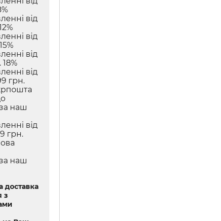
ленні від
8%
ленні від
12%
ленні від
 15%
ленні від
 18%
ленні від
9 грн.
крпошта
до
 за наш
ленні від
9 грн.
Нова
 за наш
 доставка
 з
ами