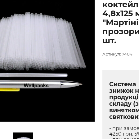
коктейл
4,8х125 
"Мартіні
прозори
шт.
Артикул: 7404
Система
знижок н
продукці
складу (з
винятко
святкови
- при замов
4250 грн. 5