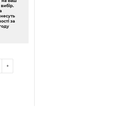
 на Ваш
 вибір.
а
 несуть
ості за
году
+