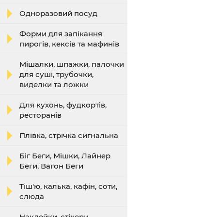
Одноразовий посуд
Форми для запікання
пирогів, кексів та мафинів
Мішалки, шпажки, палочки
для суші, трубочки,
виделки та ложки
Для кухонь, фудкортів,
ресторанів
Плівка, стрічка сигнальна
Біг Беги, Мішки, Лайнер
Беги, Вагон Беги
Тіш'ю, калька, кафін, соти,
слюда
Наклейки, стікери,