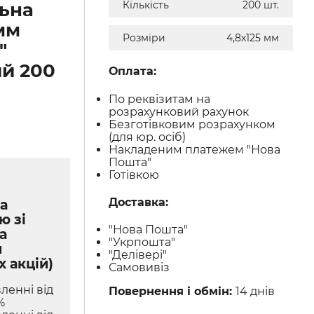
ьна
Кількість
200 шт.
мм
Розміри
4,8х125 мм
"
й 200
Оплата:
По реквізитам на
розрахунковий рахунок
Безготівковим розрахунком
(для юр. осіб)
Накладеним платежем "Нова
Пошта"
Готівкою
Доставка:
а
ю зі
"Нова Пошта"
а
"Укрпошта"
м
"Делівері"
х акцій)
Самовивіз
ленні від
Повернення і обмін:
14 днів
%