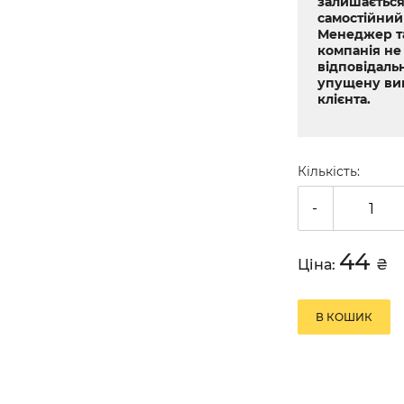
залишається
самостійний
Менеджер т
компанія не
відповідальн
упущену ви
клієнта.
Кількість:
-
44
Ціна:
₴
В КОШИК