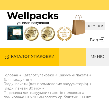
0 шт. -
0
₴
Вхід
КАТАЛОГ УПАКОВКИ
МЕНЮ
→
→
→
Головна
Каталог упаковки
Вакуумні пакети
→
Для продуктів
→
Гладкі пакети (для промислових вакууматорів)
→
Гладкі пакети 80 мкм
Підкладка для вакуумних пакетів целюлозна
ламінована 120х210 мм золото-сріблястий 100 шт.