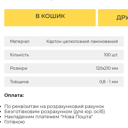
В КОШИК
ДР
Матеріал
Картон целюлозний ламінований
Кількість
100 шт.
Розміри
120х210 мм
Товщина
0,8 - 1 мм
Оплата:
По реквізитам на розрахунковий рахунок
Безготівковим розрахунком (для юр. осіб)
Накладеним платежем "Нова Пошта"
Готівкою