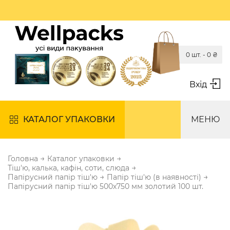
0 шт. -
0
₴
Вхід
КАТАЛОГ УПАКОВКИ
МЕНЮ
→
→
Головна
Каталог упаковки
→
Тіш'ю, калька, кафін, соти, слюда
→
→
Папірусний папір тіш'ю
Папір тіш'ю (в наявності)
Папірусний папір тіш'ю 500х750 мм золотий 100 шт.