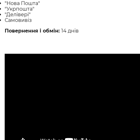
"Нова Пошта"
"Укрпошта"
"Делівері"
Самовивіз
Повернення і обмін:
14 днів