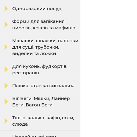
Одноразовий посуд
Форми для запікання
пирогів, кексів та мафинів
Мішалки, шпажки, палочки
для суші, трубочки,
виделки та ложки
Для кухонь, фудкортів,
ресторанів
Плівка, стрічка сигнальна
Біг Беги, Мішки, Лайнер
Беги, Вагон Беги
Тіш'ю, калька, кафін, соти,
слюда
Наклейки, стікери,