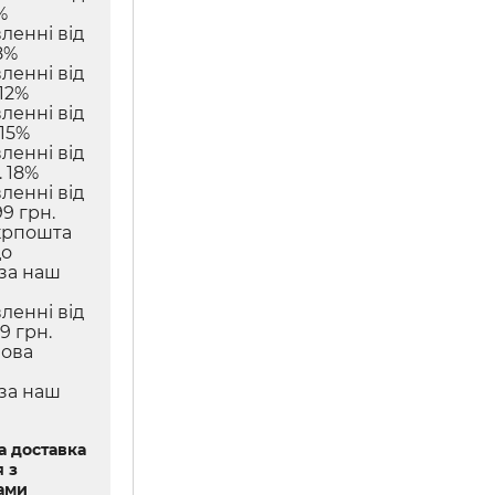
%
ленні від
8%
ленні від
12%
ленні від
 15%
ленні від
 18%
ленні від
9 грн.
крпошта
до
 за наш
ленні від
9 грн.
Нова
 за наш
 доставка
 з
ами