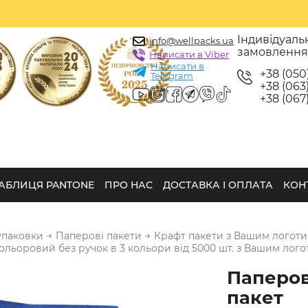
Індивідуаль
info@wellpacks.ua
замовленн
Написати в Viber
Написати в
+38 (050
Telegram
+38 (063)
+38 (067)
АБЛИЦЯ PANTONE
ПРО НАС
ДОСТАВКА І ОПЛАТА
КОН
→
→
упаковки
Паперові пакети
Крафт пакети з Вашим логотип
льоровий без ручок в 3 кольори від 5000 шт. з Вашим лог
Паперо
пакет