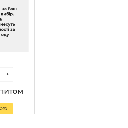
 на Ваш
 вибір.
а
 несуть
ості за
году
+
апитом
ЛОГО