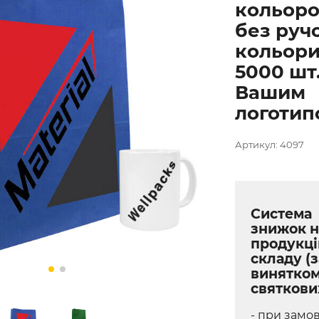
кольор
без ручо
кольори
5000 шт.
Вашим
логотип
Артикул: 4097
Система
знижок н
продукці
складу (з
винятко
святкови
- при замов