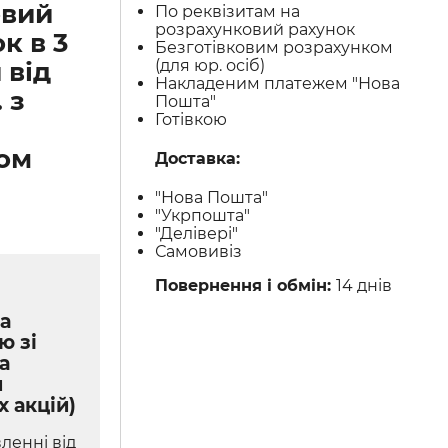
овий
По реквізитам на
розрахунковий рахунок
к в 3
Безготівковим розрахунком
(для юр. осіб)
 від
Накладеним платежем "Нова
 з
Пошта"
Готівкою
ом
Доставка:
"Нова Пошта"
"Укрпошта"
"Делівері"
Самовивіз
Повернення і обмін:
14 днів
а
ю зі
а
м
х акцій)
ленні від