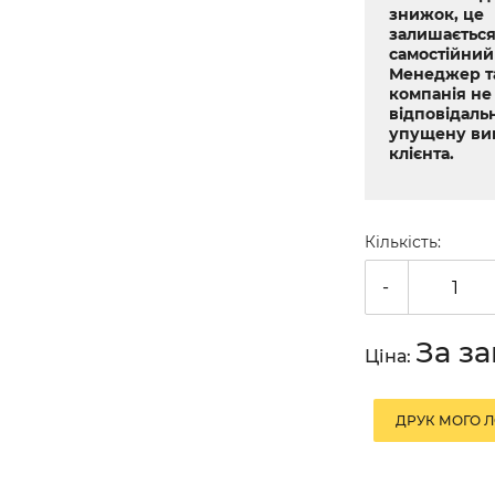
знижок, це
залишається
самостійний
Менеджер т
компанія не
відповідальн
упущену ви
клієнта.
Кількість:
-
За з
Ціна:
ДРУК МОГО 