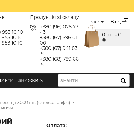
не
Продукція зі складу
Вхід
УКР
я
+380 (96) 078 77
) 953 10 10
43
0 шт. -
0
 953 10 10
+380 (67) 596 01
₴
 953 10 10
00
+380 (67) 941 83
30
+380 (68) 789 66
30
знайти
ТАКТИ
ЗНИЖКИ %
→
ом від 5000 шт. (флексографія)
отипом
вий
Оплата: