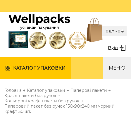
0 шт. -
0
₴
Вхід
КАТАЛОГ УПАКОВКИ
МЕНЮ
→
→
→
Головна
Каталог упаковки
Паперові пакети
→
Крафт пакети без ручок
→
Кольорові крафт пакети без ручок
Паперовий пакет без ручок 150х90х240 мм чорний
крафт 50 шт.