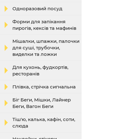
Одноразовий посуд
Форми для запікання
пирогів, кексів та мафинів
Мішалки, шпажки, палочки
для суші, трубочки,
виделки та ложки
Для кухонь, фудкортів,
ресторанів
Плівка, стрічка сигнальна
Біг Беги, Мішки, Лайнер
Беги, Вагон Беги
Тіш'ю, калька, кафін, соти,
слюда
Наклейки, стікери,