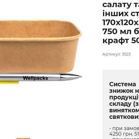
салату т
інших с
170х120
750 мл 
крафт 5
Артикул: 3523
Система
знижок н
продукці
складу (з
винятко
святкови
- при замов
4250 грн. 5