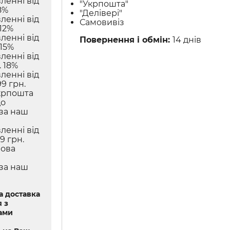
ленні від
"Укрпошта"
8%
"Делівері"
ленні від
Самовивіз
12%
ленні від
Повернення і обмін:
14 днів
 15%
ленні від
 18%
ленні від
9 грн.
крпошта
до
 за наш
ленні від
9 грн.
Нова
 за наш
 доставка
 з
ами