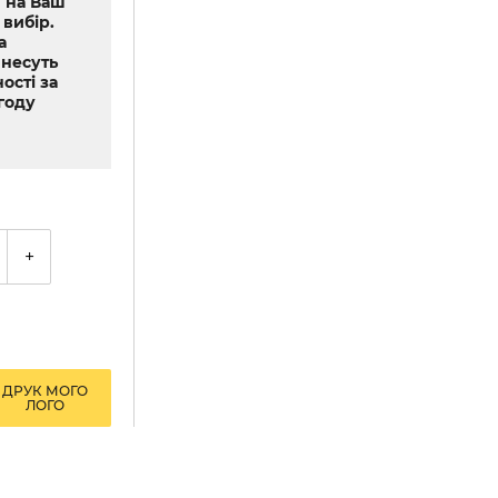
 на Ваш
 вибір.
а
 несуть
ості за
году
+
ДРУК МОГО
ЛОГО