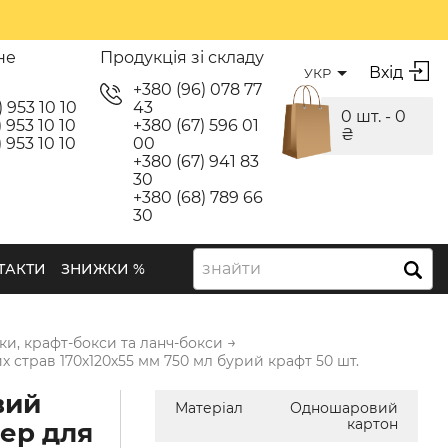
не
Продукція зі складу
Вхід
УКР
я
+380 (96) 078 77
) 953 10 10
43
0 шт. -
0
 953 10 10
+380 (67) 596 01
₴
 953 10 10
00
+380 (67) 941 83
30
+380 (68) 789 66
30
знайти
ТАКТИ
ЗНИЖКИ %
→
ки, крафт-бокси та ланч-бокси
 страв 170х120х55 мм 750 мл бурий крафт 50 шт.
вий
Матеріал
Одношаровий
картон
ер для