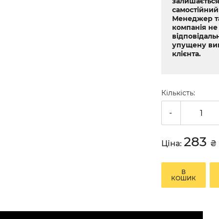
залишається
самостійний
Менеджер т
компанія не
відповідальн
упущену ви
клієнта.
Кількість:
-
283
Ціна:
₴
В
КОШИК