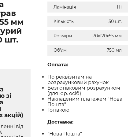
а
Ламінація
Ні
трав
х55 мм
Кількість
50 шт.
бурий
Розміри
170х120х55 мм
0 шт.
Об'єм
750 мл
Оплата:
По реквізитам на
розрахунковий рахунок
Безготівковим розрахунком
а
(для юр. осіб)
ю зі
Накладеним платежем "Нова
а
Пошта"
м
Готівкою
х акцій)
Доставка:
ленні від
%
"Нова Пошта"