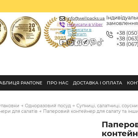
Індивідуаль
info@wellpacks.ua
замовленн
Написати в Viber
Написати в
+38 (050
Telegram
+38 (063)
+38 (067)
АБЛИЦЯ PANTONE
ПРО НАС
ДОСТАВКА І ОПЛАТА
КОН
→
→
упаковки
Одноразовий посуд
Cупниці, салатниці, соусни
→
нери для салатів
Паперовий контейнер для салату та інших
Паперо
контейн