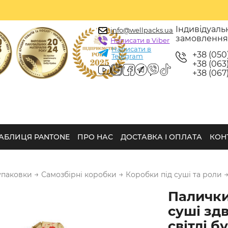
Індивідуаль
info@wellpacks.ua
замовленн
Написати в Viber
Написати в
+38 (050
Telegram
+38 (063)
+38 (067)
АБЛИЦЯ PANTONE
ПРО НАС
ДОСТАВКА І ОПЛАТА
КОН
→
→
упаковки
Самозбірні коробки
Коробки під суші та роли
Палички
суші зд
світлі б