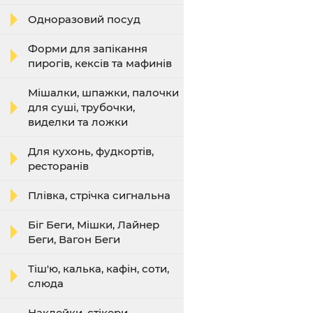
Одноразовий посуд
Форми для запікання
пирогів, кексів та мафинів
Мішалки, шпажки, палочки
для суші, трубочки,
виделки та ложки
Для кухонь, фудкортів,
ресторанів
Плівка, стрічка сигнальна
Біг Беги, Мішки, Лайнер
Беги, Вагон Беги
Тіш'ю, калька, кафін, соти,
слюда
Наклейки, стікери,