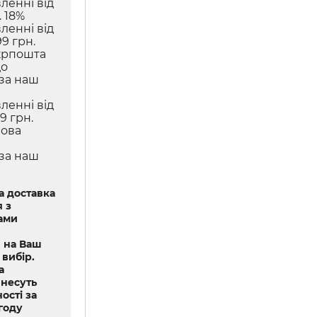
ленні від
 18%
ленні від
9 грн.
крпошта
до
 за наш
ленні від
9 грн.
Нова
 за наш
 доставка
 з
ами
 на Ваш
 вибір.
а
 несуть
ості за
году