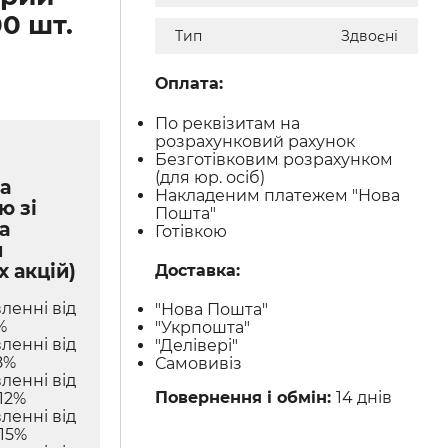
0 шт.
Тип
Здвоєні
Оплата:
По реквізитам на
розрахунковий рахунок
Безготівковим розрахунком
(для юр. осіб)
а
Накладеним платежем "Нова
ю зі
Пошта"
а
Готівкою
м
х акцій)
Доставка:
ленні від
"Нова Пошта"
%
"Укрпошта"
ленні від
"Делівері"
8%
Самовивіз
ленні від
Повернення і обмін:
14 днів
12%
ленні від
 15%