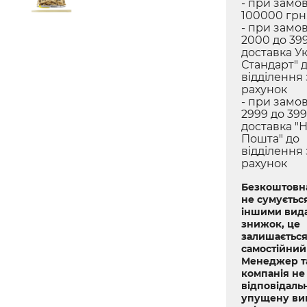
- при замов
100000 грн.
- при замов
2000 до 399
доставка У
Стандарт" 
відділення
рахунок
- при замов
2999 до 399
доставка "
Пошта" до
відділення
рахунок
Безкоштовна
не сумується
іншими вид
знижок, це
залишається
самостійний
Менеджер т
компанія не
відповідальн
упущену ви