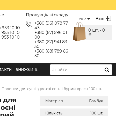
не
Продукція зі складу
Вхід
УКР
я
+380 (96) 078 77
) 953 10 10
43
0 шт. -
0
 953 10 10
+380 (67) 596 01
₴
 953 10 10
00
+380 (67) 941 83
30
+380 (68) 789 66
30
знайти
ТАКТИ
ЗНИЖКИ %
→
Палички для суші здвоєні світлі бурий крафт 100 шт.
 для
Матеріал
Бамбук
воєні
урий
Кількість
100 шт.