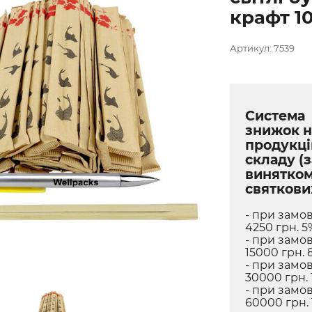
крафт 10
Артикул: 7539
Система
знижок н
продукці
складу (з
винятко
святкови
- при замов
4250 грн. 5
- при замов
15000 грн. 
- при замов
30000 грн. 
- при замов
60000 грн.