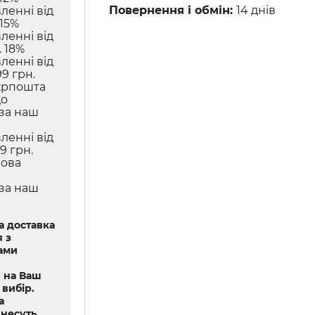
Повернення і обмін:
14 днів
ленні від
 15%
ленні від
 18%
ленні від
9 грн.
крпошта
до
 за наш
ленні від
9 грн.
Нова
 за наш
 доставка
 з
ами
 на Ваш
 вибір.
а
 несуть