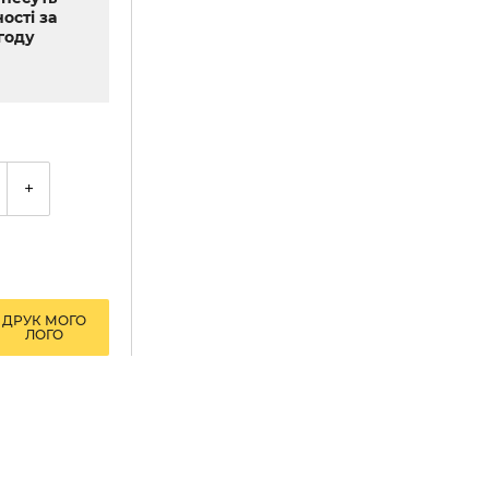
ості за
году
+
ДРУК МОГО
ЛОГО