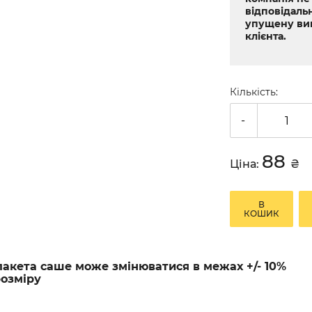
відповідальн
упущену ви
клієнта.
Кількість:
-
88
Ціна:
₴
В
КОШИК
пакета саше може змінюватися в межах +/- 10%
розміру