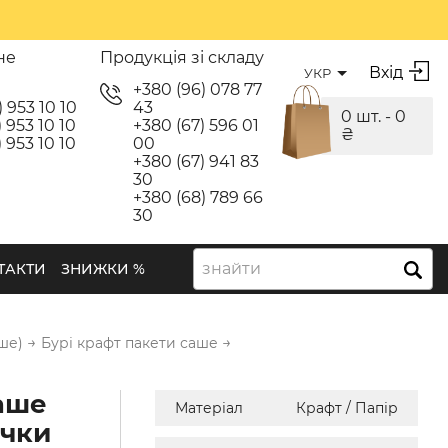
не
Продукція зі складу
Вхід
УКР
я
+380 (96) 078 77
) 953 10 10
43
0 шт. -
0
 953 10 10
+380 (67) 596 01
₴
 953 10 10
00
+380 (67) 941 83
30
+380 (68) 789 66
30
знайти
ТАКТИ
ЗНИЖКИ %
→
→
ше)
Бурі крафт пакети саше
аше
Матеріал
Крафт / Папір
ічки