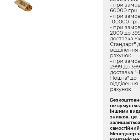
- при замов
60000 грн.
- при замов
100000 грн.
- при замов
2000 до 399
доставка У
Стандарт" 
відділення
рахунок
- при замов
2999 до 399
доставка "
Пошта" до
відділення
рахунок
Безкоштовна
не сумується
іншими вид
знижок, це
залишається
самостійний
Менеджер т
компанія не