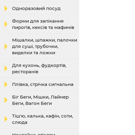
Одноразовий посуд
Форми для запікання
пирогів, кексів та мафинів
Мішалки, шпажки, палочки
для суші, трубочки,
виделки та ложки
Для кухонь, фудкортів,
ресторанів
Плівка, стрічка сигнальна
Біг Беги, Мішки, Лайнер
Беги, Вагон Беги
Тіш'ю, калька, кафін, соти,
слюда
Наклейки, стікери,