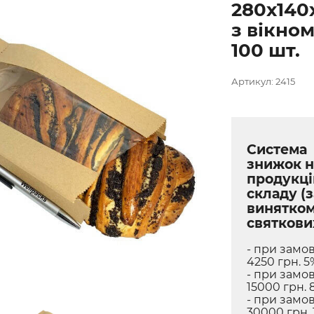
280х140
з вікно
100 шт.
Артикул: 2415
Система
знижок н
продукці
складу (з
винятко
святкови
- при замов
4250 грн. 5
- при замов
15000 грн. 
- при замов
30000 грн. 