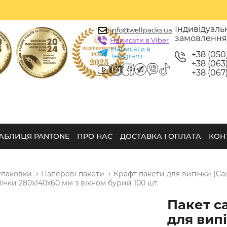
Індивідуаль
info@wellpacks.ua
замовленн
Написати в Viber
Написати в
+38 (050
Telegram
+38 (063)
+38 (067)
АБЛИЦЯ PANTONE
ПРО НАС
ДОСТАВКА І ОПЛАТА
КОН
→
→
упаковки
Паперові пакети
Крафт пакети для випічки (Са
ічки 280х140х60 мм з вікном бурий 100 шт.
Пакет с
для вип