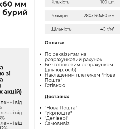
х60 мм
Кількість
100 шт.
м бурий
Розміри
280х140х60 мм
Щільність
40 г/м²
Оплата:
По реквізитам на
розрахунковий рахунок
Безготівковим розрахунком
а
(для юр. осіб)
ю зі
Накладеним платежем "Нова
а
Пошта"
м
Готівкою
х акцій)
Доставка:
ленні від
%
"Нова Пошта"
ленні від
"Укрпошта"
8%
"Делівері"
ленні від
Самовивіз
12%